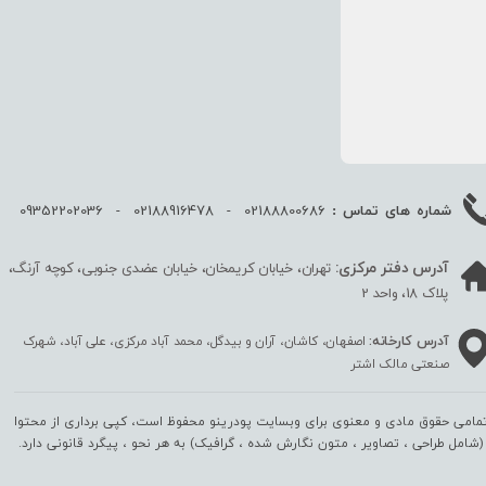
02188800686 - 02188916478 - 09352202036
شماره های تماس :
آدرس دفتر مرکزی:
تهران، خیابان کریمخان، خیابان عضدی جنوبی، کوچه آرنگ،
پلاک 18، واحد 2
آدرس کارخانه:
اصفهان، کاشان، آران و بیدگل، محمد آباد مرکزی، علی آباد، شهرک
صنعتی مالک اشتر
مامی حقوق مادی و معنوی برای وبسایت پودرینو محفوظ است، کپی برداری از محتوا
(شامل طراحی ، تصاویر ، متون نگارش شده ، گرافیک) به هر نحو ،‌ پیگرد قانونی دارد.