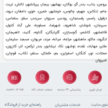
بروجن، بناب، بندر گز، بوکان، بهشهر، بیجار، پیرانشهر، تالش، تربت
جام، تنکابن، جهرم، چالوس، خرمشهر، خمین، خوی، دامغان، درود،
دزفول، رامسر، رفسنجان، رودسر، سبزوار، سربندر، سقز، سلماس،
سیرجان، شوشتر، شاهرود، شهرضا، عسلویه، علی آباد کتول،
قائمشهر، کاشمر، گچساران، گلپایگان، گناوه، گنبد، لاهیجان،
لنگرود، ماکو، ماهشهر، مراغه، میانه، مرند، مریوان، مسجد سلیمان،
ملایر، مهاباد، نقده، نوشهر، نکا، نیشابور، بندر ترکمن، لار، کازرون،
محلات، نور، کنگان، اسفراین، بم، خلخال، سنقر، تکاب، قوچان،
شیروان
ارائه کد تخفیف
پشتیبانی ۲۴ ساعته
ضمانت اصالت کالا
ارسال فوری
راهنمای خرید از فروشگاه
نوی سایت
خدمات مشتریان