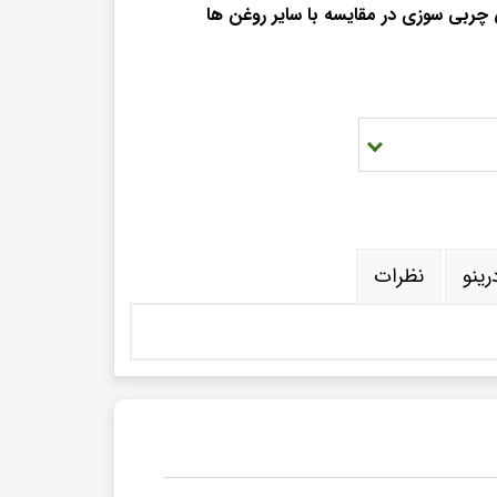
 چربی سوزی در مقایسه با سایر روغن ها
اژن
صولات
مکوات
ن mct
غن نارگیل
سرو و پذیرایی
ات
م بروکلی
رینو
نظرات
یب زمینی بنفش
رفس