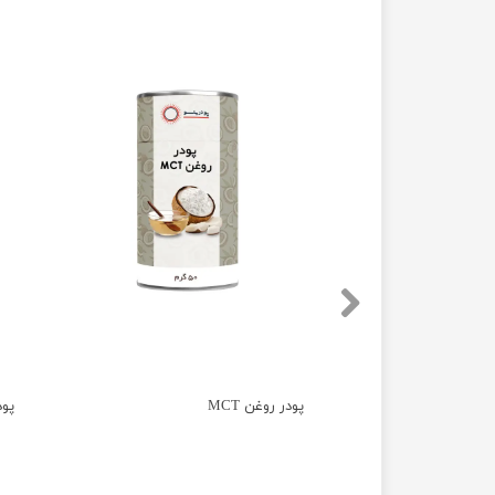
پودر روغن MCT
پود