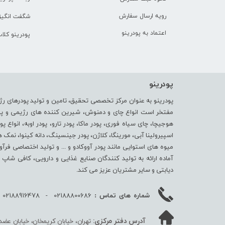
رویه ارسال سفارش
شگفت انگیز 
اعتماد به پودرینو
پودرینو کلا
پودرینو
پودرینو به عنوان مرکز تخصصی تحقیق، تامین و تولید پودرهای رژ
مفتخر است انواع چای و دمنوش، شیرین کننده های رژیمی و پودر 
هوجیچا، چای سیاه فوری، پودر ماکا، پودر تارو، پودر اوبه، انواع پو
اسپیرولینا آبی، مورینگا، کلاژن، پودر جینسینگ، دانه کینوا، نمک هیما
میوه های استوایی مانند پودر آووکادو و ... و تولید اختصاصی فرآ
آماده ارائه به تولید کنندگان صنایع غذایی و دارویی، کافی شا
دیابتی و سایر مشتریان عزیز می کند.
02188800686 - 02188916478 - 09352202036
شماره های تماس :
آدرس دفتر مرکزی:
تهران، خیابان کریمخان، خیابان عضدی جنو