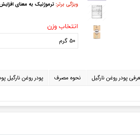
ویژگی برتر:
ترموژنیک به معنای افزایش
پودر گوجی بری سیاه
ماچا کل
سوپرفود
سایر مح
سوپرفودمیکس
پودر کا
انتخاب وزن
ماچا آووکادو
پودر روغ
50 گرم
ماچابلوبری
پودر رو
سایر سوپر فود ها
وسایل 
دانه ها
صیفی ج
دانه کینوا
پودر کل
رفی پودر روغن نارگیل
نحوه مصرف
پودر روغن نارگیل پود
دانه چیا
پودر س
گرده گل
پودر ک