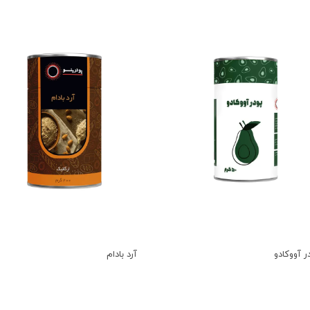
ر آووکادو
آرد بادام