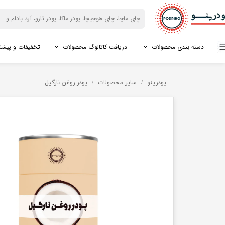
دسته بندی محصولات
دریافت کاتالوگ محصولات
تخفیفات و پیشن
ماچا
فروش سازمانی
دانلود کاتالوگ آردها
شیر آجیل
فروش کافه ها
دانلود کاتالوگ بری ها
پودرینو
سایر محصولات
پودر روغن نارگیل
درجه امپریال
دانلود کاتالوگ اسپیرولینا
پودر شیر نارگیل
دانلود کاتالوگ مورینگا
درجه تشریفاتی
دانلود کاتالوگ دانه ها
پودر شیر بادام
دانلود کاتالوگ شیرین کنن
درجه نرمال
پودر شیر پسته
ماچالته
پودر شیر فندق
گیاهان دارویی
میوه خشک
پودر مورینگا
بلوبری خشک
پودر اسپیرولینا
کرنبری خشک
پودر پائن پولن
گوجی بری خشک
جینسینگ پرویی (ماکا)
پاپایا خشک
جینسینگ قرمز کره ای
انبه خشک