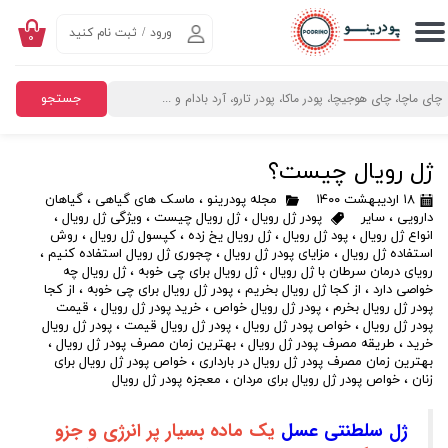
ورود
/
ثبت نام کنید
۰
حساب کاربری من
تغییر گذر واژه
جستجو
سفارشات
ژل رویال چیست؟
خروج از حساب کاربری
۱۸ اردیبهشت ۱۴۰۰
مجله پودرینو
،
ماسک های گیاهی
،
گیاهان
دارویی
،
سایر
پودر ژل رویال
،
ژل رویال چیست
،
ویژگی ژل رویال
،
انواع ژل رویال
،
پود ژل رویال
،
ژل رویال یخ زده
،
کپسول ژل رویال
،
روش
استفاده ژل رویال
،
مزایای پودر ژل رویال
،
چجوری ژل رویال استفاده کنیم
،
رویای درمان سرطان با ژل رویال
،
ژل رویال برای چی خوبه
،
ژل رویال چه
خواصی دارد
،
از کجا ژل رویال بخریم
،
پودر ژل رویال برای چی خوبه
،
از کجا
پودر ژل رویال بخرم
،
پودر ژل رویال خواص
،
خرید پودر ژل رویال
،
قیمت
پودر ژل رویال
،
خواص پودر ژل رویال
،
پودر ژل رویال قیمت
،
پودر ژل رویال
خرید
،
طریقه مصرف پودر ژل رویال
،
بهترین زمان مصرف پودر ژل رویال
،
بهترین زمان مصرف پودر ژل رویال در بارداری
،
خواص پودر ژل رویال برای
زنان
،
خواص پودر ژل رویال برای مردان
،
معجزه پودر ژل رویال
ژل سلطنتی عسل
یک ماده بسیار پر انرژی و جزو