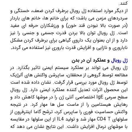
کنند.
از دیگر موارد استفاده
ژل رویال
برطرف کردن ضعف، خستگی و
سردردهای مزمن می باشد؛ که برای خانم ها، خانم های باردار
(در صورت بالا نبودن قند خون) و ورزشکاران حرفه ای مفید
است.
ژل رویال
توان بالا بردن قدرت جسمی و جنسی را نیز
دارد و از ان بعنوان یک داروی گیاهی برای برطرف کردن مشکل
ناباروری و نازایی و افزایش قدرت باروری نیز استفاده می گردد
.
ژل رویال
و عملکرد آن در بدن
ژل رویال
می تواند بر عملکرد سیستم ایمنی تاثیر بگذارد. در
مطالعه توسط گروهی از محققان، ساپرشن واکنش های آلرژیک
توسط
ژل رویال
مورد بررسی قرار گرفت. نشان داده شده است
این محصول اثرات تعدیل کننده عملکرد ایمنی دارد.
ژل رویال
سطح سرمی IgE اختصاصی آنتی ژن را در موشها کاهش داد و
رهایش هیستامین را از ماست سل ها مهار کرد. در نتیجه
واکنش حساسیت فوری را ساپرس کرد، ترشح گاما اینترفرون از
سلولهای CD4 T مهار شد و تولید IL4 از این سلولها در مقایسه
با موشهای نرمال افزایش داشت. این نتایج نشان می دهد که