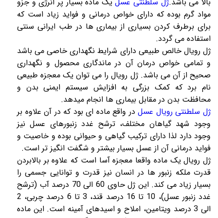
بالا می باشد.
ژل سلطنتی عسل
یک ماده بسیار پر انرژی و جزو
مواد گرم بوده که دارای خواص درمانی و فواید زیاد است که
برای برطرف کردن بسیاری از بیماری ها در طب ایرانی سنتی
استفاده می گردد.
ژل رویال
خالص طبیعی دارای شرایط نگهداری خاصی می باشد
و تمامی خواص درمان آن در ماندگاری محصول و نگهداری
صحیح از آن می باشد.
ژل رویال
را می توان یک معجزه طبیعی
نام برد که کمک بزرگی به افزایش سیستم ایمنی بدن و
محافظت بدن در مقابل بیماری ها انجام میدهد.
ژل سلطنتی رویال عسل
در واقع ماده ای بود که در آن علاوه بر
وجود شهد گیاهان مختلف، ترشح غدد زنبورهای عسل نیز
وجود دارد لذا دارای ترکیب گیاهی و حیوانی بوده و خاصیت و
فواید درمانی آن از عسل بسیار بیشتر و شگفت انگیز تر است.
ژل رویال
یک ماده واقعا معجزه آسا است که علاوه بر بالابردن
قدرت ملکه زنبور ها در انسان نیز قدرت و توانایی جسمی را
بسیار زیاد می کند. این
ژل
حاوی 60 الی 70 درصد آب (ترشح
غدد زنبور عسل)، 10 تا 16 درصد قند، 3 تا 6 درصد چربی، 2
الی 3 درصد ویتامین، املاح و اسیدهای آمینه است. این ماده