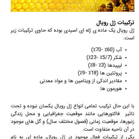
ترکیبات
ژل رویال
ژل رویال
یک ماده ی ژله ای اسیدی بوده که حاوی ترکیبات زیر
است:
آب (60٪ -70٪)
شکر (5/7٪ -23٪)
لیپیدها (3٪ -8٪)
پروتئین ها (18٪ -9٪)
مقادیر اندکی از ویتامین ها و مواد معدنی
هورمون ها
با این حال ترکیب تمامی انواع
ژل رویال
یکسان نبوده و تحت
تاثیر فاکتورهایی مانند موقعیت جغرافیایی و محل زندگی
زنبورها، موقعیت زمانی (فصول مختلف سال) و گل های موجود
در آن ناحیه متفاوت است.
یکی از ترکیبات فعال موجود در
ژل رویال
، ماده ای به نام