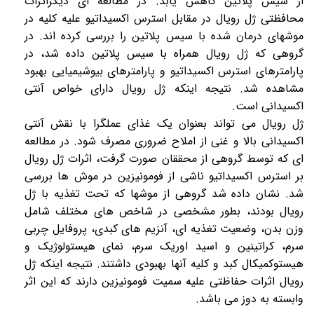
از سیس پلاتین کاهش یابد. در مطالعه ای دیگراثرات
محافظتی
ژل رویال
در مقابل استرس اکسیداتیو علیه کلیه در
موشهای درمان شده با سیس پلاتین را بررسی کرده اند. در
گروهی که
ژل رویال
همراه با سیس پلاتین داده شد، در
پارامترهای استرس اکسیداتیو و پارامترهای بیوشیمیایی بهبود
مشاهده شد. نتیجه اینکه
ژل رویال
دارای خواص آنتی
اکسیدانی است.
ژل رویال
می تواند بعنوان یک غذای عملگرا با نقش آنتی
اکسیدانی بالا و غنی از املاح ضروری مصرف شود. در مطالعه
ای که توسط گروهی از محققان صورت گرفت، اثرات
ژل رویال
بر استرس اکسیداتیو ناشی از فومونیزین در موش ها بررسی
شد. نشان داده شد گروهی از موشها که تحت تغذیه با
ژل
رویال
بودند، بطور مشخصی در شاخص های مختلف شامل
وزن بدن، وضعیت تغذیه ای، آنزیم های کبدی، پروفایل چربی
سرم، کراتینین و اسید اوریک سرم، نمای هیستولوژیک و
هیستوکمیکال کبد و کلیه آنها بهبودی داشتند. نتیجه اینکه ژل
رویال اثرات حفاظتی علیه سمیت فومونیزین دارند که این اثر
وابسته به دوز می باشد.