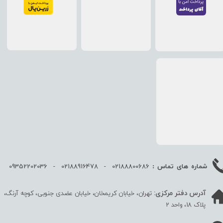
02188800686 - 02188916478 - 09352202036
شماره های تماس :
آدرس دفتر مرکزی:
تهران، خیابان کریمخان، خیابان عضدی جنوبی، کوچه آرنگ،
پلاک 18، واحد 2