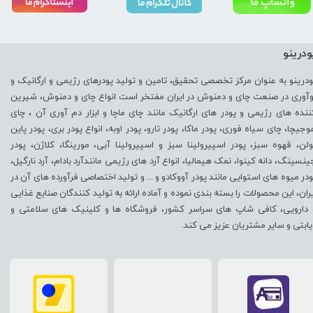
ودرینو
ودرینو به عنوان مرکز تخصصی تحقیق، تامین و تولید پودرهای رژیمی و ارگانیک و
وآوری در صنعت چای و دمنوش در ایران مفتخر است انواع چای و دمنوش، شیرین
ننده های رژیمی و پودر های ارگانیک مانند چای ماچا و ابزار دم آوری آن ، چای
وجیچا، چای سیاه فوری، پودر ماکا، پودر تارو، پودر اوبه، انواع پودر بری، پودر پاین
ولن، قهوه سبز، پودر اسپیرولینا سبز و اسپیرولینا آبی، مورینگا، کلاژن، پودر
ینسینگ، دانه کینوا، نمک هیمالیا، انواع آرد های رژیمی مانندآرد بادام، آرد نارگیل،
ودر میوه های استوایی مانند پودر آووکادو و ... و تولید اختصاصی فرآورده های آن در
یران، این محصولات را بسته بندی نموده و آماده ارائه به تولید کنندگان صنایع غذایی
 دارویی، کافی شاپ های سراسر کشور، فروشگاه ها و کلینیک های سلامتی و
یابتی و سایر مشتریان عزیز می کند.