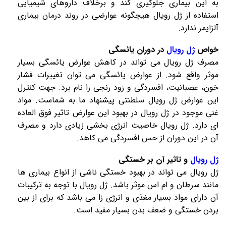
به این بیماری جلوگیری کند و برخلاف داروهای شیمیایی
استفاده از
ژل رویال
هیچگونه عوارضی در روند درمان بیماری
آلزایمر ندارد.
خواص
ژل رویال
در دوران یائسگی
مصرف
ژل رویال
می تواند در کاهش عوارض یائسگی بسیار
موثر واقع شود. از عوارض یائسگی می توان تغییرات فشار
خون، عصبانیت، افسردگی و زود رنجی را نام برد. جهت کنترل
این عوارض
ژل رویال
سلطنتی پیشنهاد ما به شماست. مواد
غنی موجود در
ژل رویال
در بهبود این عوارض تاثیر فوق العاده
ای دارد.
ژل رویال
خاصیت انرژی بخشی زیادی دارد و مصرف
آن در این دوران از حس افسردگی می کاهد.
ژل رویال
و تاثیر آن بر خستگی
ژل رویال
می تواند در بهبود خستگی ناشی از انواع بیماری ها
مانند سرطان و ام اس موثر باشد.
ژل رویال
با توجه به ترکیبات
آن دارای مواد بسیار مغذی و انرژی زا می باشد که برای از بین
بردن خستگی و ضعف بدن بسیار مفید است.