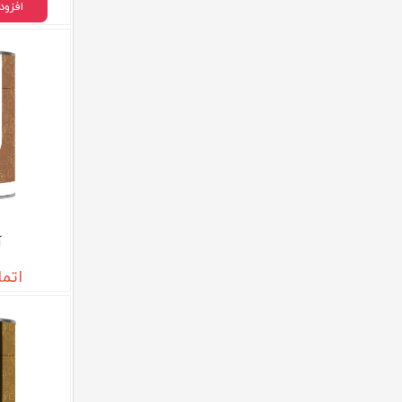
افزود
آ
اتم