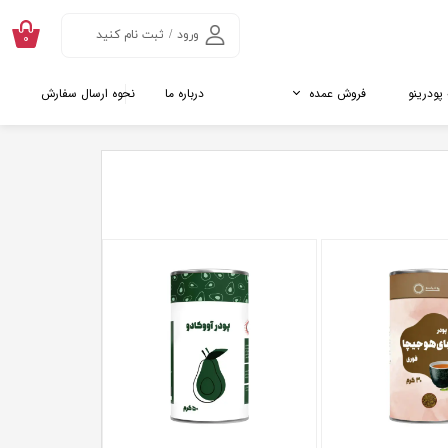
ورود
/
ثبت نام کنید
۰
حساب کاربری من
 پودرینو
فروش عمده
درباره ما
نحوه ارسال سفارش
تغییر گذر واژه
سفارشات
نده ها
اتالوگ جینسینگ و ماکا
روت
تالوگ پائن پولن
خروج از حساب
کاربری
کننده رژیمی
ول
ل
کلاژن
ریایی ( پپتید ماهی)
اوی
ن
ادام کلاژن
ارگیل کلاژن