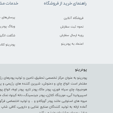
راهنمای خرید از فروشگاه
خدمات مشت
پرسش‌های م
فروشگاه آنلاین
وبلاگ پودرین
نحوه ثبت سفارش
رویه ارسال سفارش
شگفت انگیز 
اعتماد به پودرینو
پودرینو کلا
پودرینو
پودرینو به عنوان مرکز تخصصی تحقیق، تامین و تولید پودرهای رژ
مفتخر است انواع چای و دمنوش، شیرین کننده های رژیمی و پودر 
هوجیچا، چای سیاه فوری، پودر ماکا، پودر تارو، پودر اوبه، انواع پو
اسپیرولینا آبی، مورینگا، کلاژن، پودر جینسینگ، دانه کینوا، نمک هیما
میوه های استوایی مانند پودر آووکادو و ... و تولید اختصاصی فرآ
آماده ارائه به تولید کنندگان صنایع غذایی و دارویی، کافی شا
دیابتی و سایر مشتریان عزیز می کند.