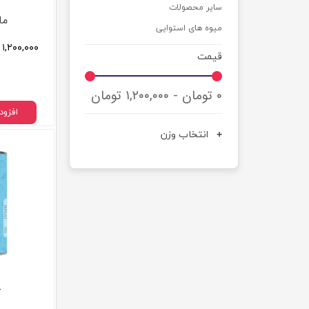
سایر محصولات
پودر قارچ گانودرما
توت فرنگی خشک
ما
میوه های استوایی
پودرهای میوه داخلی
پودر میوه های استوایی
۱,۲۰۰,۰۰۰ تا ۷,۵۰۰,۰۰۰ تومان
پودر لبو
پودر آووکادو
قیمت
پودر توت فرنگی
پودر پاپایا
پودر دانه انار
پودر دراگون فروت
۰ تومان - ۱,۲۰۰,۰۰۰ تومان
سایر پودر های میوه
پودر انبه
افزود
نمک ها
چای و قهوه
انتخاب وزن
نمک دریایی
چای ماسالا
نمک صورتی هیمالیا
کافی میکس رژیمی
سایر نمک های دریایی
چای سیاه فوری
ک