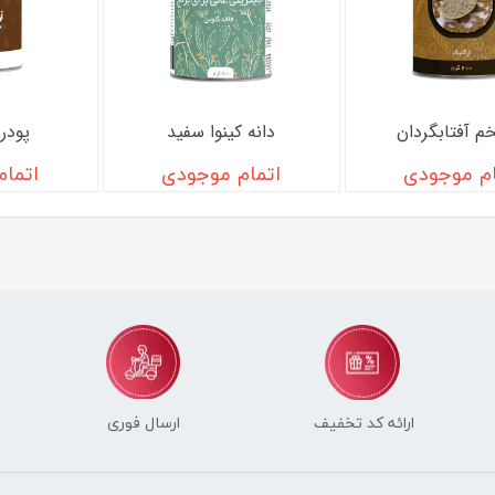
خم آفتابگردان
دانه کینوا سفید
پودر
ام موجودی
اتمام موجودی
اتما
ارائه کد تخفیف
ارسال فوری