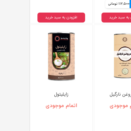
112,500 تومانی
 به سبد خرید
افزودن به سبد خرید
وغن نارگیل
زایلیتول
م موجودی
اتمام موجودی