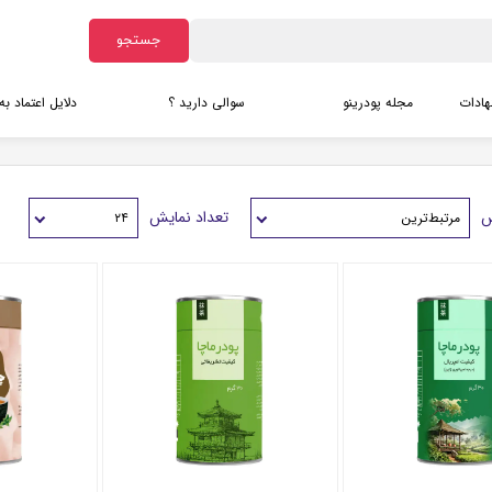
جستجو
هادات
مجله پودرینو
سوالی دارید ؟
دلایل اعتماد به
آرد ها
دانلود کاتالوگ ماچا
شیرین کن
دانلود ک
آرد بادام
دانلود کاتالوگ گرانولا ها
مانک ف
دانلود کا
س
تعداد نمایش
مرتبط‌ترین
۲۴
ده ها
آرد نارگیل
دانلود کاتالوگ نمک ها
شیرین 
آرد تخم آفتابگردان
اریتریت
سایر آرد ها
زایلیتو
پودر عصاره های بری
پودرهای 
پودر آکای بری
کلاژن د
پودر بلوبری
کلاژن گ
پودر رزبری
کتوکلاژ
پودر کرنبری
کریمر ب
پودر گوجی بری قرمز
کریمر ن