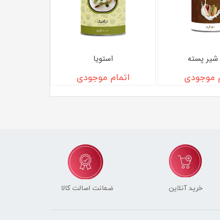
 شیر پسته
استویا
م موجودی
اتمام موجودی
خرید آنلاین
ضمانت اصالت کالا