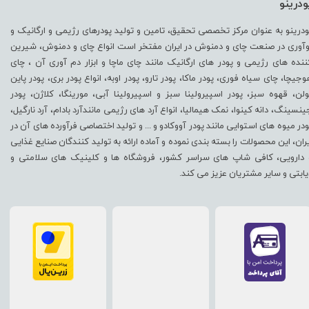
ودرینو
ودرینو به عنوان مرکز تخصصی تحقیق، تامین و تولید پودرهای رژیمی و ارگانیک و
وآوری در صنعت چای و دمنوش در ایران مفتخر است انواع چای و دمنوش، شیرین
ننده های رژیمی و پودر های ارگانیک مانند چای ماچا و ابزار دم آوری آن ، چای
وجیچا، چای سیاه فوری، پودر ماکا، پودر تارو، پودر اوبه، انواع پودر بری، پودر پاین
ولن، قهوه سبز، پودر اسپیرولینا سبز و اسپیرولینا آبی، مورینگا، کلاژن، پودر
ینسینگ، دانه کینوا، نمک هیمالیا، انواع آرد های رژیمی مانندآرد بادام، آرد نارگیل،
ودر میوه های استوایی مانند پودر آووکادو و ... و تولید اختصاصی فرآورده های آن در
یران، این محصولات را بسته بندی نموده و آماده ارائه به تولید کنندگان صنایع غذایی
 دارویی، کافی شاپ های سراسر کشور، فروشگاه ها و کلینیک های سلامتی و
یابتی و سایر مشتریان عزیز می کند.