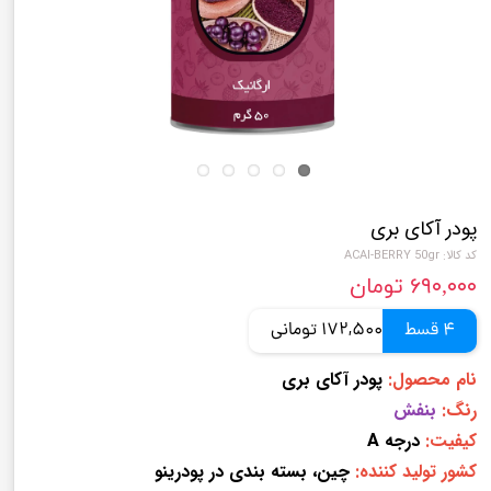
پودر آکای بری
کد کالا: ACAI-BERRY 50gr
۶۹۰,۰۰۰ تومان
4 قسط
172,500 تومانی
نام محصول:
پودر آکای بری
رنگ:
بنفش
کیفیت:
درجه A
کشور تولید کننده:
چین، بسته بندی در پودرینو