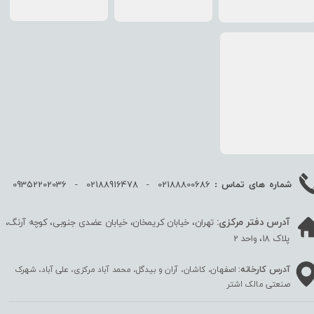
02188800686 - 02188916478 - 09352202036
شماره های تماس :
آدرس دفتر مرکزی:
تهران، خیابان کریمخان، خیابان عضدی جنوبی، کوچه آرنگ،
پلاک 18، واحد 2
آدرس کارخانه:
اصفهان، کاشان، آران و بیدگل، محمد آباد مرکزی، علی آباد، شهرک
صنعتی مالک اشتر