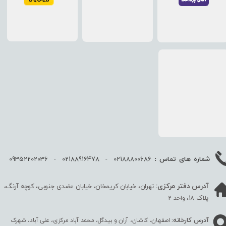
02188800686 - 02188916478 - 09352202036
شماره های تماس :
آدرس دفتر مرکزی:
تهران، خیابان کریمخان، خیابان عضدی جنوبی، کوچه آرنگ،
پلاک 18، واحد 2
آدرس کارخانه:
اصفهان، کاشان، آران و بیدگل، محمد آباد مرکزی، علی آباد، شهرک