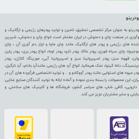
ودرینو
ودرینو به عنوان مرکز تخصصی تحقیق، تامین و تولید پودرهای رژیمی و ارگانیک و
وآوری در صنعت چای و دمنوش در ایران مفتخر است انواع چای و دمنوش، شیرین
ننده های رژیمی و پودر های ارگانیک مانند چای ماچا و ابزار دم آوری آن ، چای
وجیچا، چای سیاه فوری، پودر ماکا، پودر تارو، پودر اوبه، انواع پودر بری، پودر پاین
ولن، قهوه سبز، پودر اسپیرولینا سبز و اسپیرولینا آبی، مورینگا، کلاژن، پودر
ینسینگ، دانه کینوا، نمک هیمالیا، انواع آرد های رژیمی مانندآرد بادام، آرد نارگیل،
ودر میوه های استوایی مانند پودر آووکادو و ... و تولید اختصاصی فرآورده های آن در
یران، این محصولات را بسته بندی نموده و آماده ارائه به تولید کنندگان صنایع غذایی
 دارویی، کافی شاپ های سراسر کشور، فروشگاه ها و کلینیک های سلامتی و
یابتی و سایر مشتریان عزیز می کند.