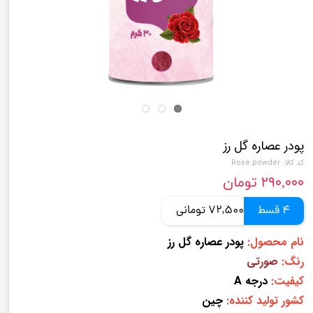
پودر عصاره گل رز
کد کالا: Rose powder
۲۹۰,۰۰۰ تومان
4 قسط
72,500 تومانی
نام محصول:
پودر عصاره گل رز
رنگ:
صورتی
کیفیت:
درجه A
کشور تولید کننده:
چین