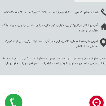
02188800686 - 02188916478 - 09352202036
شماره های تماس :
آدرس دفتر مرکزی:
تهران، خیابان کریمخان، خیابان عضدی جنوبی، کوچه آرنگ،
پلاک 18، واحد 2
آدرس کارخانه:
اصفهان، کاشان، آران و بیدگل، محمد آباد مرکزی، علی آباد، شهرک
صنعتی مالک اشتر
مامی حقوق مادی و معنوی برای وبسایت پودرینو محفوظ است، کپی برداری از محتوا
(شامل طراحی ، تصاویر ، متون نگارش شده ، گرافیک) به هر نحو ،‌ پیگرد قانونی دارد.