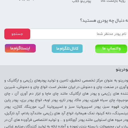
رویه بازگشت کالا
پودرینو کلاب
ه دنبال چه پودری هستید؟
جستجو
ودرینو
ودرینو به عنوان مرکز تخصصی تحقیق، تامین و تولید پودرهای رژیمی و ارگانیک و
وآوری در صنعت چای و دمنوش در ایران مفتخر است انواع چای و دمنوش، شیرین
ننده های رژیمی و پودر های ارگانیک مانند چای ماچا و ابزار دم آوری آن ، چای
وجیچا، چای سیاه فوری، پودر ماکا، پودر تارو، پودر اوبه، انواع پودر بری، پودر پاین
ولن، قهوه سبز، پودر اسپیرولینا سبز و اسپیرولینا آبی، مورینگا، کلاژن، پودر
ینسینگ، دانه کینوا، نمک هیمالیا، انواع آرد های رژیمی مانندآرد بادام، آرد نارگیل،
ودر میوه های استوایی مانند پودر آووکادو و ... و تولید اختصاصی فرآورده های آن در
یران، این محصولات را بسته بندی نموده و آماده ارائه به تولید کنندگان صنایع غذایی