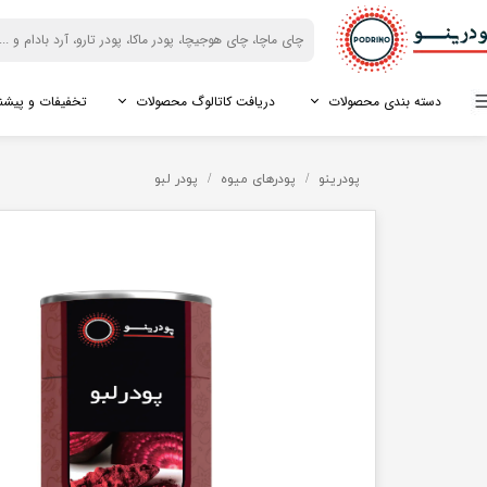
دسته بندی محصولات
دریافت کاتالوگ محصولات
تخفیفات و پیشن
ماچا
فروش سازمانی
دانلود کاتالوگ آردها
شیر آجیل
فروش کافه ها
دانلود کاتالوگ بری ها
پودرینو
پودرهای میوه
پودر لبو
درجه امپریال
دانلود کاتالوگ اسپیرولینا
پودر شیر نارگیل
دانلود کاتالوگ مورینگا
درجه تشریفاتی
دانلود کاتالوگ دانه ها
پودر شیر بادام
دانلود کاتالوگ شیرین کنن
درجه نرمال
پودر شیر پسته
ماچالته
پودر شیر فندق
گیاهان دارویی
میوه خشک
پودر مورینگا
بلوبری خشک
پودر اسپیرولینا
کرنبری خشک
پودر پائن پولن
گوجی بری خشک
جینسینگ پرویی (ماکا)
پاپایا خشک
جینسینگ قرمز کره ای
انبه خشک