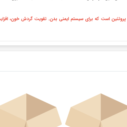
ین K اسید فولیک، فیبر و پروتئین است که برای سیستم ایمنی بدن. تقویت گردش 