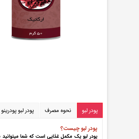
پودر قارچ گانودرما
توت فرنگی خشک
پودرهای میوه داخلی
پودر میوه های استوایی
پودر لبو
پودر آووکادو
پودر توت فرنگی
پودر پاپایا
پودر دانه انار
پودر دراگون فروت
سایر پودر های میوه
پودر انبه
نمک ها
چای و قهوه
نمک دریایی
چای ماسالا
نمک صورتی هیمالیا
کافی میکس رژیمی
سایر نمک های دریایی
چای سیاه فوری
پودر لبو
نحوه مصرف
پودر لبو پودرینو
پودر لبو چیست؟