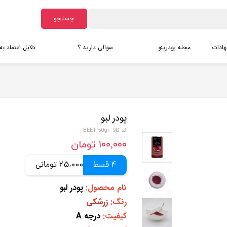
جستجو
هادات
مجله پودرینو
سوالی دارید ؟
دلایل اعتماد به
آرد ها
دانلود کاتالوگ ماچا
شیرین کن
دانلود ک
آرد بادام
دانلود کاتالوگ گرانولا ها
مانک ف
دانلود کا
ده ها
آرد نارگیل
دانلود کاتالوگ نمک ها
شیرین 
پودر لبو
آرد تخم آفتابگردان
اریتریت
کد کالا: BEET 50gr
سایر آرد ها
زایلیتو
۱۰۰,۰۰۰ تومان
پودر عصاره های بری
پودرهای 
پودر آکای بری
کلاژن د
4 قسط
25,000 تومانی
پودر بلوبری
کلاژن گ
نام محصول:
پودر
لبو
پودر رزبری
کتوکلاژ
رنگ:
زرشکی
پودر کرنبری
کریمر ب
کیفیت:
درجه A
پودر گوجی بری قرمز
کریمر ن