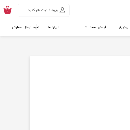
ورود
/
ثبت نام کنید
۰
حساب کاربری من
 پودرینو
فروش عمده
درباره ما
نحوه ارسال سفارش
تغییر گذر واژه
سفارشات
نده ها
اتالوگ جینسینگ و ماکا
روت
تالوگ پائن پولن
خروج از حساب
کاربری
کننده رژیمی
ول
ل
کلاژن
ریایی ( پپتید ماهی)
اوی
ن
ادام کلاژن
ارگیل کلاژن