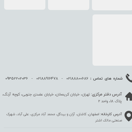
02188800686 - 02188916478 - 09352202036
شماره های تماس :
آدرس دفتر مرکزی:
تهران، خیابان کریمخان، خیابان عضدی جنوبی، کوچه آرنگ،
پلاک 18، واحد 2
آدرس کارخانه:
اصفهان، کاشان، آران و بیدگل، محمد آباد مرکزی، علی آباد، شهرک
صنعتی مالک اشتر