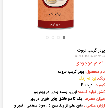
پودر گریپ فروت
کد کالا: GRAPEFRUIT50gr
اتمام موجودی
نام محصول:
پودر
گریپ فروت
رنگ:
زرد کم رنگ
کیفیت:
درجه B
کشور تولید کننده:
ایران، بسته بندی در پودرینو
میزان مصرف:
یک تا دو قاشق چای خوری در روز
ارزش غذایی :
م
نبع غنی از ویتامین c ، مواد معدنی ، فیبر و