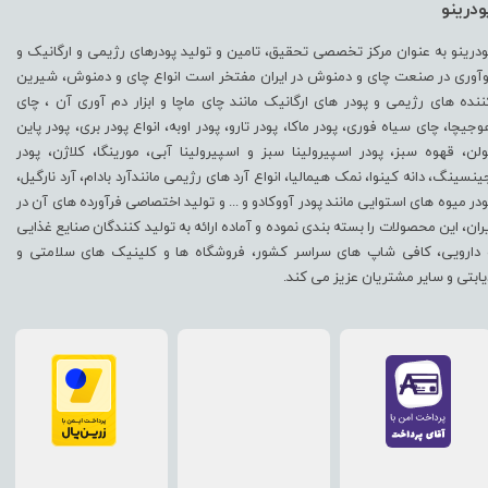
ودرینو
ودرینو به عنوان مرکز تخصصی تحقیق، تامین و تولید پودرهای رژیمی و ارگانیک و
وآوری در صنعت چای و دمنوش در ایران مفتخر است انواع چای و دمنوش، شیرین
ننده های رژیمی و پودر های ارگانیک مانند چای ماچا و ابزار دم آوری آن ، چای
وجیچا، چای سیاه فوری، پودر ماکا، پودر تارو، پودر اوبه، انواع پودر بری، پودر پاین
ولن، قهوه سبز، پودر اسپیرولینا سبز و اسپیرولینا آبی، مورینگا، کلاژن، پودر
ینسینگ، دانه کینوا، نمک هیمالیا، انواع آرد های رژیمی مانندآرد بادام، آرد نارگیل،
ودر میوه های استوایی مانند پودر آووکادو و ... و تولید اختصاصی فرآورده های آن در
یران، این محصولات را بسته بندی نموده و آماده ارائه به تولید کنندگان صنایع غذایی
 دارویی، کافی شاپ های سراسر کشور، فروشگاه ها و کلینیک های سلامتی و
یابتی و سایر مشتریان عزیز می کند.