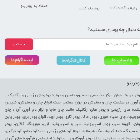
اعتماد به پودرینو
رویه بازگشت کالا
پودرینو کلاب
ه دنبال چه پودری هستید؟
جستجو
ودرینو
ودرینو به عنوان مرکز تخصصی تحقیق، تامین و تولید پودرهای رژیمی و ارگانیک و
وآوری در صنعت چای و دمنوش در ایران مفتخر است انواع چای و دمنوش، شیرین
ننده های رژیمی و پودر های ارگانیک مانند چای ماچا و ابزار دم آوری آن ، چای
وجیچا، چای سیاه فوری، پودر ماکا، پودر تارو، پودر اوبه، انواع پودر بری، پودر پاین
ولن، قهوه سبز، پودر اسپیرولینا سبز و اسپیرولینا آبی، مورینگا، کلاژن، پودر
ینسینگ، دانه کینوا، نمک هیمالیا، انواع آرد های رژیمی مانندآرد بادام، آرد نارگیل،
ودر میوه های استوایی مانند پودر آووکادو و ... و تولید اختصاصی فرآورده های آن در