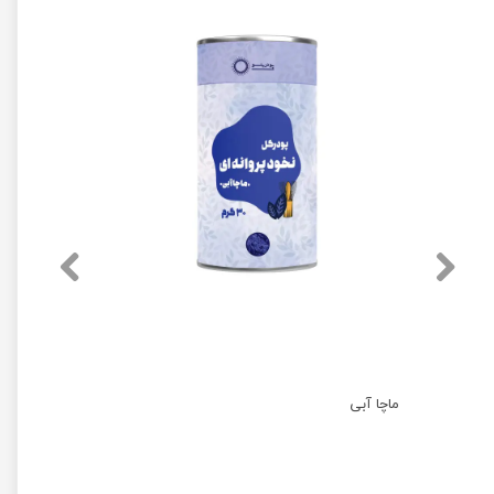
ماچا آبی
ماچا ست 3 تیکه