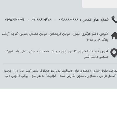
02188800686 - 02188916478 - 09352202036
شماره های تماس :
آدرس دفتر مرکزی:
تهران، خیابان کریمخان، خیابان عضدی جنوبی، کوچه آرنگ،
پلاک 18، واحد 2
آدرس کارخانه:
اصفهان، کاشان، آران و بیدگل، محمد آباد مرکزی، علی آباد، شهرک
صنعتی مالک اشتر
مامی حقوق مادی و معنوی برای وبسایت پودرینو محفوظ است، کپی برداری از محتوا
(شامل طراحی ، تصاویر ، متون نگارش شده ، گرافیک) به هر نحو ،‌ پیگرد قانونی دارد.