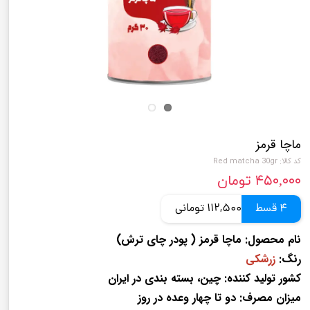
ماچا قرمز
کد کالا: Red matcha 30gr
۴۵۰,۰۰۰ تومان
4 قسط
112,500 تومانی
نام محصول:
ماچا قرمز ( پودر چای ترش)
رنگ:
زرشکی
کشور تولید کننده:
چین، بسته بندی در ایران
میزان مصرف:
دو تا چهار وعده در روز