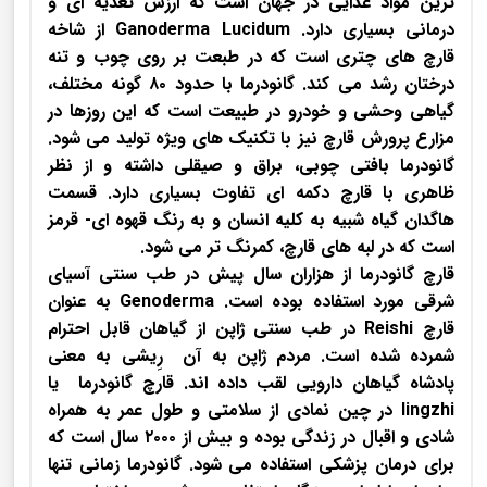
ترین مواد غذایی در جهان است که ارزش تغذیه ای و
درمانی بسیاری دارد. Ganoderma Lucidum از شاخه
قارچ های چتری است که در طبعت بر روی چوب و تنه
درختان رشد می کند. گانودرما با حدود ۸۰ گونه مختلف،
گیاهی وحشی و خودرو در طبیعت است که این روزها در
مزارع پرورش قارچ نیز با تکنیک های ویژه تولید می شود.
گانودرما بافتی چوبی، براق و صیقلی داشته و از نظر
ظاهری با قارچ دکمه ای تفاوت بسیاری دارد. قسمت
هاگدان گیاه شبیه به کلیه انسان و به رنگ قهوه ای- قرمز
است که در لبه های قارچ، کمرنگ تر می شود.
قارچ گانودرما از هزاران سال پیش در طب سنتی آسیای
شرقی مورد استفاده بوده است. Genoderma به عنوان
قارچ Reishi در طب سنتی ژاپن از گیاهان قابل احترام
شمرده شده است. مردم ژاپن به آن رِیشی به معنی
پادشاه گیاهان دارویی لقب داده اند. قارچ گانودرما یا
lingzhi در چین نمادی از سلامتی و طول عمر به همراه
شادی و اقبال در زندگی بوده و بیش از ۲۰۰۰ سال است که
برای درمان پزشکی استفاده می شود. گانودرما زمانی تنها