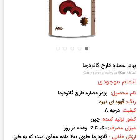
پودر عصاره قارچ گانودرما
کد کالا: Ganoderma powder 50gr
اتمام موجودی
نام محصول:
پودر عصاره قارچ گانودرما
رنگ:
قهوه ای تیره
کیفیت:
درجه A
کشور تولید کننده:
چین
میزان مصرف:
یک تا 2 وعده در روز
ارزش غذایی :
گانودرما حاوی ۴۰۰ ماده مغذی است که به طرز