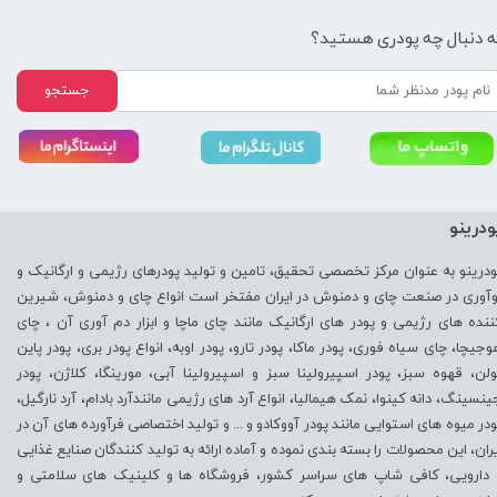
ه دنبال چه پودری هستید؟
جستجو
ودرینو
ودرینو به عنوان مرکز تخصصی تحقیق، تامین و تولید پودرهای رژیمی و ارگانیک و
وآوری در صنعت چای و دمنوش در ایران مفتخر است انواع چای و دمنوش، شیرین
ننده های رژیمی و پودر های ارگانیک مانند چای ماچا و ابزار دم آوری آن ، چای
وجیچا، چای سیاه فوری، پودر ماکا، پودر تارو، پودر اوبه، انواع پودر بری، پودر پاین
ولن، قهوه سبز، پودر اسپیرولینا سبز و اسپیرولینا آبی، مورینگا، کلاژن، پودر
ینسینگ، دانه کینوا، نمک هیمالیا، انواع آرد های رژیمی مانندآرد بادام، آرد نارگیل،
ودر میوه های استوایی مانند پودر آووکادو و ... و تولید اختصاصی فرآورده های آن در
یران، این محصولات را بسته بندی نموده و آماده ارائه به تولید کنندگان صنایع غذایی
 دارویی، کافی شاپ های سراسر کشور، فروشگاه ها و کلینیک های سلامتی و