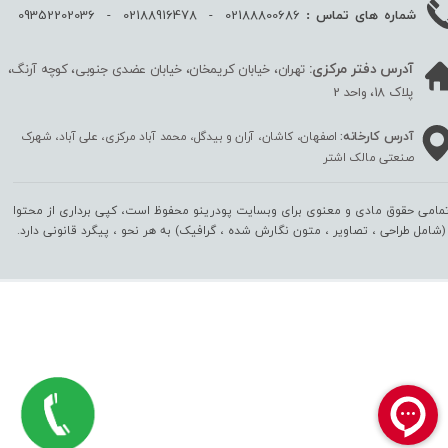
02188800686 - 02188916478 - 09352202036
شماره های تماس :
آدرس دفتر مرکزی:
تهران، خیابان کریمخان، خیابان عضدی جنوبی، کوچه آرنگ،
پلاک 18، واحد 2
آدرس کارخانه:
اصفهان، کاشان، آران و بیدگل، محمد آباد مرکزی، علی آباد، شهرک
صنعتی مالک اشتر
مامی حقوق مادی و معنوی برای وبسایت پودرینو محفوظ است، کپی برداری از محتوا
(شامل طراحی ، تصاویر ، متون نگارش شده ، گرافیک) به هر نحو ،‌ پیگرد قانونی دارد.