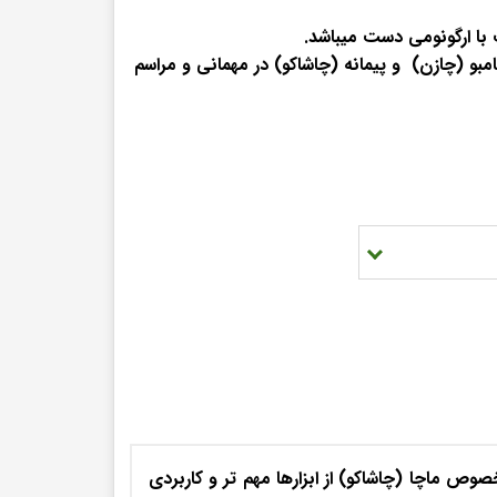
اژن
با ارگونومی دست میباشد.
صولات
بو (چازن) و پیمانه (چاشاکو) در مهمانی و مراسم
مکوات
ن mct
غن نارگیل
سرو و پذیرایی
ات
م بروکلی
یب زمینی بنفش
رفس
صوص ماچا (چاشاکو) از ابزارها مهم تر و کاربردی