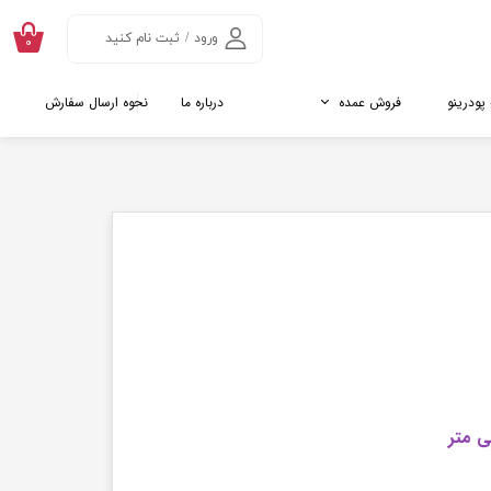
ورود
/
ثبت نام کنید
۰
حساب کاربری من
 پودرینو
فروش عمده
درباره ما
نحوه ارسال سفارش
تغییر گذر واژه
سفارشات
نده ها
اتالوگ جینسینگ و ماکا
روت
تالوگ پائن پولن
خروج از حساب
کاربری
کننده رژیمی
ول
ل
کلاژن
ریایی ( پپتید ماهی)
اوی
ن
ادام کلاژن
ارگیل کلاژن