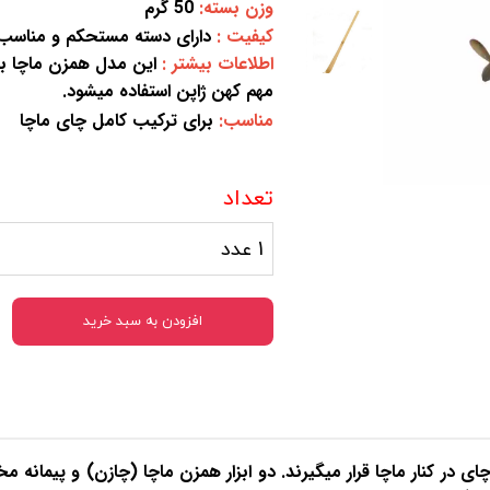
وزن بسته:
50 گرم
پودر گوجی بری سیاه
ماچا کل
کیفیت :
دارای دسته مستحکم و مناسب 
سوپرفود
سایر مح
اطلاعات بیشتر :
این مدل همزن ماچا بام
سوپرفودمیکس
پودر کا
مهم کهن ژاپن استفاده میشود.
ماچا آووکادو
پودر روغ
مناسب:
برای
ترکیب کامل چای ماچا
ماچابلوبری
پودر رو
سایر سوپر فود ها
وسایل 
تعداد
دانه ها
صیفی ج
دانه کینوا
پودر کل
1 عدد
دانه چیا
پودر س
گرده گل
پودر ک
افزودن به سبد خرید
در کنار ماچا قرار میگیرند. دو ابزار همزن ماچا (چازن) و پیمانه مخ