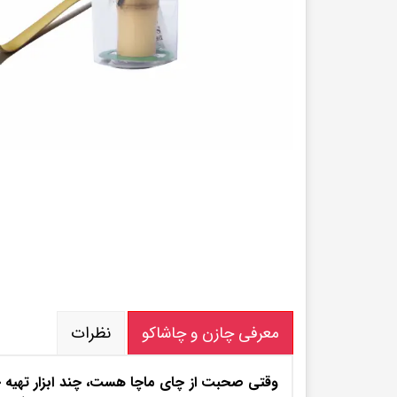
پودر قارچ گانودرما
توت فرنگی خشک
پودرهای میوه داخلی
پودر میوه های استوایی
پودر لبو
پودر آووکادو
پودر توت فرنگی
پودر پاپایا
پودر دانه انار
پودر دراگون فروت
سایر پودر های میوه
پودر انبه
نمک ها
چای و قهوه
نمک دریایی
چای ماسالا
نمک صورتی هیمالیا
کافی میکس رژیمی
سایر نمک های دریایی
چای سیاه فوری
معرفی چازن و چاشاکو
نظرات
وقتی صحبت از چای ماچا هست، چند ابزار تهیه چای 