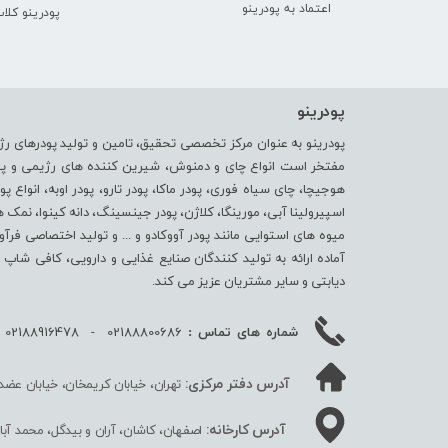
اعتماد به پودرینو
پودرینو کلا
پودرینو
پودرینو به عنوان مرکز تخصصی تحقیق، تامین و تولید پودرهای رژ
مفتخر است انواع چای و دمنوش، شیرین کننده های رژیمی و پودر 
هوجیچا، چای سیاه فوری، پودر ماکا، پودر تارو، پودر اوبه، انواع پو
اسپیرولینا آبی، مورینگا، کلاژن، پودر جینسینگ، دانه کینوا، نمک هیما
میوه های استوایی مانند پودر آووکادو و ... و تولید اختصاصی فرآ
آماده ارائه به تولید کنندگان صنایع غذایی و دارویی، کافی شا
دیابتی و سایر مشتریان عزیز می کند.
02188800686 - 02188916478 - 09352202036
شماره های تماس :
آدرس دفتر مرکزی:
تهران، خیابان کریمخان، خیابان عضدی جنو
آدرس کارخانه:
اصفهان، کاشان، آران و بیدگل، محمد آب