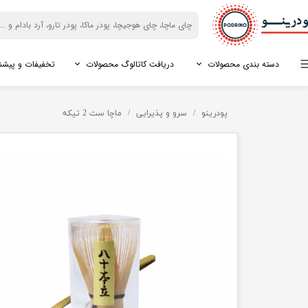
دسته بندی محصولات
دریافت کاتالوگ محصولات
تخفیفات و پیشن
ماچا
فروش سازمانی
دانلود کاتالوگ آردها
شیر آجیل
فروش کافه ها
دانلود کاتالوگ بری ها
پودرینو
سرو و پذیرایی
ماچا ست 2 تیکه
درجه امپریال
دانلود کاتالوگ اسپیرولینا
پودر شیر نارگیل
دانلود کاتالوگ مورینگا
درجه تشریفاتی
دانلود کاتالوگ دانه ها
پودر شیر بادام
دانلود کاتالوگ شیرین کنن
درجه نرمال
پودر شیر پسته
ماچالته
پودر شیر فندق
گیاهان دارویی
میوه خشک
پودر مورینگا
بلوبری خشک
پودر اسپیرولینا
کرنبری خشک
پودر پائن پولن
گوجی بری خشک
جینسینگ پرویی (ماکا)
پاپایا خشک
جینسینگ قرمز کره ای
انبه خشک