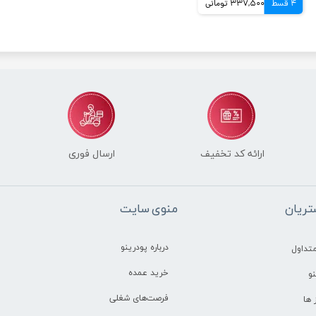
4 قسط
337,500 تومانی
ارائه کد تخفیف
ارسال فوری
ریان
منوی سایت
درباره پودرینو
تداول
خرید عمده
و
فرصت‌های شغلی
ها