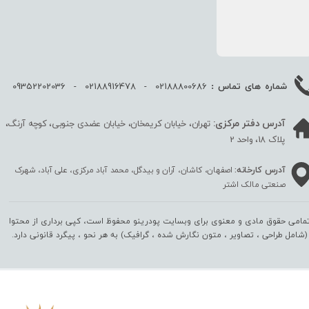
02188800686 - 02188916478 - 09352202036
شماره های تماس :
آدرس دفتر مرکزی:
تهران، خیابان کریمخان، خیابان عضدی جنوبی، کوچه آرنگ،
پلاک 18، واحد 2
آدرس کارخانه:
اصفهان، کاشان، آران و بیدگل، محمد آباد مرکزی، علی آباد، شهرک
صنعتی مالک اشتر
مامی حقوق مادی و معنوی برای وبسایت پودرینو محفوظ است، کپی برداری از محتوا
(شامل طراحی ، تصاویر ، متون نگارش شده ، گرافیک) به هر نحو ،‌ پیگرد قانونی دارد.