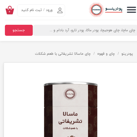
ورود
/
ثبت نام کنید
۰
حساب کاربری من
تغییر گذر واژه
جستجو
سفارشات
خروج از حساب کاربری
پودرینو
چای و قهوه
چای ماسالا تشریفاتی با طعم شکلات