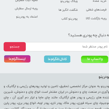
نحوه ثبت سفارش
خرید عمده
وبلاگ پودرینو
رویه ارسال سفارش
فرصت‌های شغلی
شگفت انگیز ها
اعتماد به پودرینو
رویه بازگشت کالا
پودرینو کلاب
ه دنبال چه پودری هستید؟
جستجو
ودرینو
ودرینو به عنوان مرکز تخصصی تحقیق، تامین و تولید پودرهای رژیمی و ارگانیک و
وآوری در صنعت چای و دمنوش در ایران مفتخر است انواع چای و دمنوش، شیرین
ننده های رژیمی و پودر های ارگانیک مانند چای ماچا و ابزار دم آوری آن ، چای
وجیچا، چای سیاه فوری، پودر ماکا، پودر تارو، پودر اوبه، انواع پودر بری، پودر پاین
ولن، قهوه سبز، پودر اسپیرولینا سبز و اسپیرولینا آبی، مورینگا، کلاژن، پودر