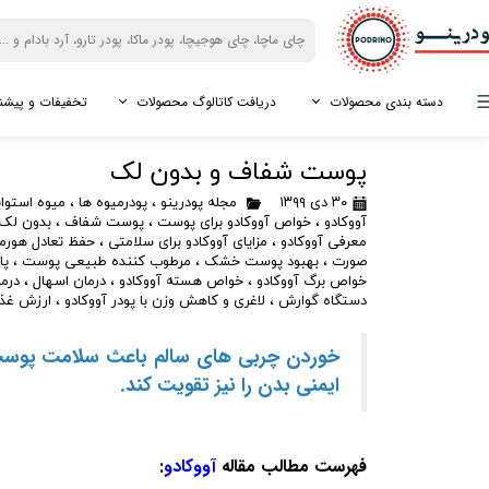
دسته بندی محصولات
دریافت کاتالوگ محصولات
تخفیفات و پیشن
ماچا
فروش سازمانی
دانلود کاتالوگ آردها
شیر آجیل
فروش کافه ها
دانلود کاتالوگ بری ها
پوست شفاف و بدون لک
درجه امپریال
دانلود کاتالوگ اسپیرولینا
پودر شیر نارگیل
دانلود کاتالوگ مورینگا
۳۰ دی ۱۳۹۹
مجله پودرینو
،
پودرمیوه ها
،
میوه استوا
درجه تشریفاتی
دانلود کاتالوگ دانه ها
پودر شیر بادام
دانلود کاتالوگ شیرین کنن
آووکادو
،
خواص آووکادو برای پوست
،
پوست شفاف
،
بدون لک
معرفی آووکادو
،
مزایای آووکادو برای سلامتی
،
حفظ تعادل هورمو
درجه نرمال
پودر شیر پسته
صورت
،
بهبود پوست خشک
،
مرطوب کننده طبیعی پوست
،
پا
خواص برگ آووکادو
،
خواص هسته آووکادو
،
درمان اسهال
،
درم
ماچالته
پودر شیر فندق
دستگاه گوارش
،
لاغری و کاهش وزن با پودر آووکادو
،
ارزش غذا
گیاهان دارویی
میوه خشک
پودر مورینگا
بلوبری خشک
خوردن چربی های سالم باعث سلامت پوست،
پودر اسپیرولینا
کرنبری خشک
ایمنی بدن را نیز تقویت کند.
پودر پائن پولن
گوجی بری خشک
جینسینگ پرویی (ماکا)
پاپایا خشک
فهرست مطالب مقاله
آووکادو
:
جینسینگ قرمز کره ای
انبه خشک