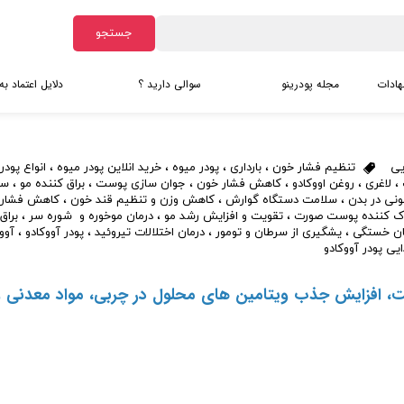
جستجو
هادات
مجله پودرینو
سوالی دارید ؟
دلایل اعتماد به
آرد ها
دانلود کاتالوگ ماچا
شیرین کن
دانلود ک
آرد بادام
دانلود کاتالوگ گرانولا ها
مانک ف
دانلود کا
یی
تنظیم فشار خون
،
بارداری
،
پودر میوه
،
خرید انلاین پودر میوه
،
انواع پودر
ده ها
آرد نارگیل
دانلود کاتالوگ نمک ها
شیرین 
،
لاغری
،
روغن اووکادو
،
کاهش فشار خون
،
جوان سازی پوست
،
براق کننده مو
،
سر
نی در بدن
،
سلامت دستگاه گوارش
،
کاهش وزن و تنظیم قند خون
،
کاهش فشار خ
آرد تخم آفتابگردان
اریتریت
ک کننده پوست صورت
،
تقویت و افزایش رشد مو
،
درمان موخوره و شوره سر
،
براق
ان خستگی
،
یشگیری از سرطان و تومور
،
درمان اختلالات تیروئید
،
پودر آووکادو
،
آوو
سایر آرد ها
زایلیتو
یی پودر آووکادو
پودر عصاره های بری
پودرهای 
پودر آکای بری
کلاژن د
 افزایش جذب ویتامین های محلول در چربی، مواد معدنی و 
پودر بلوبری
کلاژن گ
پودر رزبری
کتوکلاژ
پودر کرنبری
کریمر ب
پودر گوجی بری قرمز
کریمر ن