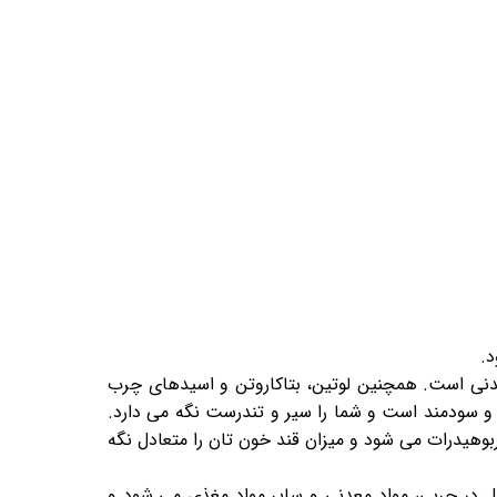
اژن
صولات
مکوات
ن mct
غن نارگیل
سرو و پذیرایی
ات
م بروکلی
یب زمینی بنفش
رفس
.
عدنی است. همچنین لوتین، بتاکاروتن و اسیدهای چرب
لم و سودمند است و شما را سیر و تندرست نگه می دارد.
هیدرات می شود و میزان قند خون تان را متعادل نگه
ر چربی، مواد معدنی و سایر مواد مغذی می شود و