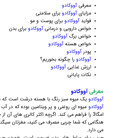
معرفی
آووکادو
پودر قارچ گانودرما
توت فرنگی خشک
مزایای
آووکادو
برای سلامتی
پودرهای میوه داخلی
پودر میوه های استوایی
فواید
آووکادو
برای پوست و مو
پودر لبو
پودر آووکادو
خواص دارویی و درمانی
آووکادو
برای بدن
پودر توت فرنگی
پودر پاپایا
خواص برگ
آووکادو
پودر دانه انار
پودر دراگون فروت
خواص هسته
آووکادو
سایر پودر های میوه
پودر انبه
پودر
آووکادو
آووکادو
را چگونه بخوریم؟
نمک ها
چای و قهوه
ارزش غذایی
آووکادو
نمک دریایی
چای ماسالا
نکات پایانی
نمک صورتی هیمالیا
کافی میکس رژیمی
سایر نمک های دریایی
چای سیاه فوری
معرفی
آووکادو
آووکادو
یک میوه سبز رنگ با هسته درشت است که به
آووکادو
میوه ای روغنی و پر ویتامین بوده که در آب
امگا3 را فراهم می کند. اگرچه اکثر کالری های 
هنگامی که شما چربی مصرف می کنید، مغزتان سیگنال
می دارد.
چربی برای سلول های بدن ضروری است. خوردن چرب