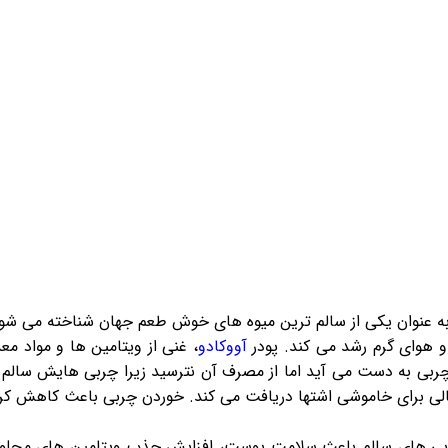
پودر گوجی بری سیاه
ماچا کل
سوپرفود
سایر مح
سوپرفودمیکس
پودر کا
ماچا آووکادو
پودر روغ
ماچابلوبری
پودر رو
سایر سوپر فود ها
وسایل 
دانه ها
صیفی ج
دانه کینوا
پودر کل
دانه چیا
پودر س
گرده گل
پودر ک
 عنوان یکی از سالم ترین میوه های خوش طعم جهان شناخته می شود
 و هوای گرم رشد می کند. پودر
آووکادو
، غنی از ویتامین ها و مواد م
آن از چربی به دست می آید اما از مصرف آن نترسید زیرا چربی هایش سا
ی برای خاموشی اشتها دریافت می کند. خوردن چربی باعث کاهش کربو
ی های سالم باعث سلامت پوست، افزایش جذب ویتامین های محلول د