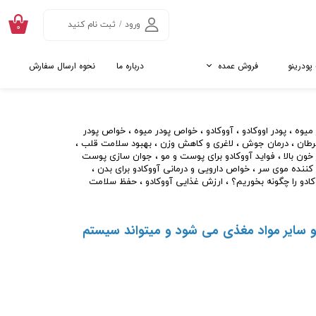
ورود
/
ثبت نام کنید
۰
حساب کاربری من
 پودرینو
فروش عمده
درباره ما
نحوه ارسال سفارش
تغییر گذر واژه
سفارشات
نده ها
اتالوگ جینسینگ و ماکا
روت
تالوگ پائن پولن
خروج از حساب
 میوه
،
پودر اووکادو
،
آووکادو
،
خواص پودر میوه
،
خواص پودر
کاربری
کننده رژیمی
طان
،
درمان جوش
،
لاغری و کاهش وزن
،
بهبود سلامت قلب
،
ون بالا
،
فواید آووکادو برای پوست و مو
،
جوان سازی پوست
ول
 کننده موی سر
،
خواص دارویی و درمانی آووکادو برای بدن
،
کادو را چگونه بخوریم؟
،
ارزش غذایی آووکادو
،
حفظ سلامت
ل
کلاژن
ریایی ( پپتید ماهی)
سایر مواد مغذی می شود و میتواند سیستم
اوی
ن
ادام کلاژن
ارگیل کلاژن