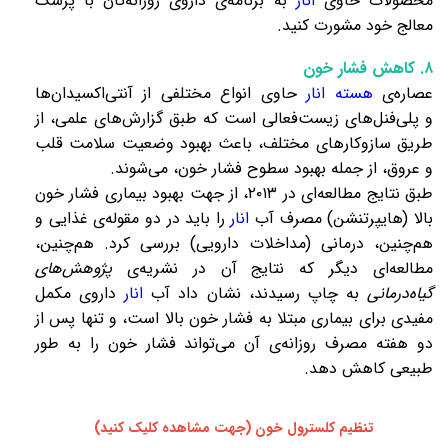
محصولات حاوی
انار
به برنامه‌ی داروی روزانه‌تان با پزشک
معالج خود مشورت کنید.
۸. کاهش فشار خون
عصاره‌ی
هسته انار
حاوی انواع مختلفی از آنتی‌اکسیدان‌ها
و
پلی‌فنل‌های
زیست‌فعالی است که طبق گزارش‌های علمی، از
طریق سازوکارهای مختلف، باعث بهبود وضعیت سلامت قلب
و عروق، از جمله بهبود سطوح
فشار خون
، می‌شوند.
طبق نتایج مطالعه‌ای در ۲۰۱۳، از جهت بهبود بیماری فشار خون
بالا (هایپرتنشن) مصرف آب
انار
را باید در دو مقوله‌ی غذایی و
هم‌چنین، درمانی (مداخلات دارویی) بررسی کرد. هم‌چنین،
مطالعه‌ای دیگر که نتایج آن در نشریه‌ی
پژوهش‌های
گیاه‌درمانی
به چاپ رسیدند، نشان داد آب
انار
داروی مکمل
مفیدی برای بیماری مبتلا به فشار خون بالا است، و تنها پس از
دو هفته مصرف روزانه‌ی آن می‌تواند فشار خون را به طور
طبیعی کاهش دهد.
تنظیم کلسترول خون (جهت مشاهده کلیک کنید)