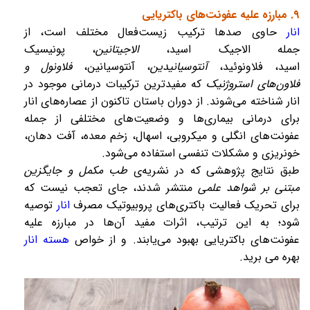
۹. مبارزه علیه عفونت‌های باکتریایی
انار
حاوی صدها ترکیب زیست‌فعال مختلف است، از
جمله
الاجیک اسید
،
الاجیتانین
،
پونیسیک
اسید
،
فلاونوئید
،
آنتوسیانیدین
،
آنتوسیانین
،
فلاونول و
فلاون‌های استروژنیک
که مفیدترین ترکیبات درمانی موجود در
انار شناخته می‌شوند. از دوران باستان تاکنون از عصاره‌های انار
برای درمانی بیماری‌ها و وضعیت‌های مختلفی از جمله
عفونت‌های انگلی و میکروبی،
اسهال
،
زخم معده
،
آفت دهان
،
خونریزی و مشکلات تنفسی استفاده می‌شود.
طبق نتایج پژوهشی که در نشریه‌ی
طب مکمل و جایگزین
مبتنی بر شواهد علمی
منتشر شدند، جای تعجب نیست که
برای تحریک فعالیت باکتری‌های
پروبیوتیک
مصرف
انار
توصیه
شود؛ به این ترتیب، اثرات مفید آن‌ها در مبارزه علیه
عفونت‌های باکتریایی بهبود می‌یابند. و از خواص
هسته انار
بهره می برید.