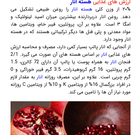
ارزش های غذایی
هسته انار
۲۰% از وزن کلی
هسته انار
را روغن طبیعی تشکیل می
دهد.
روغن انار
دربردارنده بیشترین میزان اسید لینولئیک و
امگا ۳ است. علاوه بر آن، پروتئین، فیبر خام، ویتامین ها،
مواد معدنی و پلی فنل ها دیگر ترکیباتی هستند که در هسته
انار وجود دارد.
از آنجایی که انار پالپ بسیار کمی دارد، مصرف و محاسبه ارزش
های غذایی
انار
بر اساس هسته های آن صورت می گیرد. 2/1
فنجان
انار
به همراه پوست یا پالپ آن دارای 72 کالری، 1.5
گرم پروتئین، 16 گرم کربوهیدرات، 3.5 گرم فیبر خوراکی و 0
گرم چربی است. علاوه بر این، مصرف روزانه
انار
به مقدار لازم
در افراد بزرگسال 16% از ویتامین K و 10% از ویتامین C روزانه
مورد نیاز آن ها را تامین می کند.