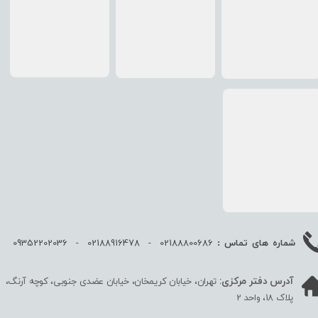
02188800686 - 02188916478 - 09352202036
شماره های تماس :
آدرس دفتر مرکزی:
تهران، خیابان کریمخان، خیابان عضدی جنوبی، کوچه آرنگ،
پلاک 18، واحد 2