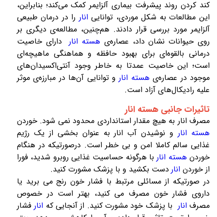
کند کردن روند پیشرفت
بیماری آلزایمر
کمک می‌کند؛ بنابراین،
این مطالعات به شکل موردی، توانایی
انار
را در درمان طبیعی
آلزایمر مورد بررسی قرار دادند. هم‌چنین، مطالعه‌ی دیگری بر
روی حیوانات نشان داد، عصاره‌ی
هسته انار
دارای خاصیت
درمانی بالقوه‌ای برای بهبود حافظه و هماهنگی ماهیچه‌ای
است؛ این خاصیت عمدتا به خاطر وجود آنتی‌اکسیدان‌های
موجود در عصاره‌ی
هسته انار
و
توانایی آن‌ها در مبارزه‌ی موثر
علیه رادیکال‌های آزاد است.
تاثیرات جانبی هسته انار
مصرف انار
به هیچ مقدار استانداردی محدود نمی شود. خوردن
هسته انار
و نوشیدن آب انار به عنوان بخشی از یک رژیم
غذایی سالم کاملا امن و بی خطر است. درصورتیکه در هنگام
خوردن
هسته انار
با هرگونه حساسیت غذایی روبرو شدید، فورا
از خوردن
انار
دست بکشید و با پزشک مشورت کنید.
در صورتیکه از مسائلی مرتبط با فشار خون رنج می برید یا
داروی فشار خون مصرف می کنید، بهتر است در خصوص
مصرف
انار
با پزشک خود مشورت کنید. از آنجایی که
انار
فشار