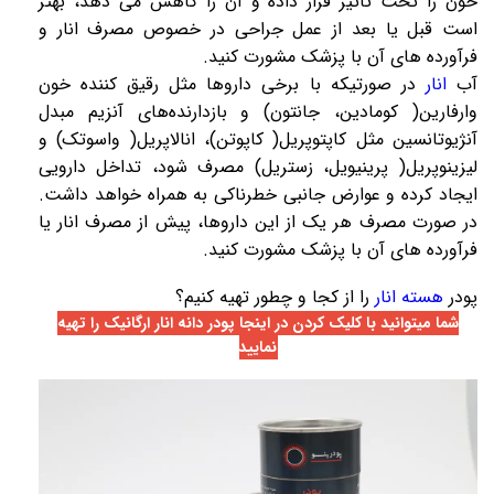
خون را تحت تاثیر قرار داده و آن را کاهش می دهد، بهتر
است قبل یا بعد از عمل جراحی در خصوص مصرف انار و
فرآورده های آن با پزشک مشورت کنید.
آب
انار
در صورتیکه با برخی داروها مثل رقیق کننده خون
وارفارین( کومادین، جانتون) و بازدارنده‌های آنزیم مبدل
آنژیوتانسین مثل کاپتوپریل( کاپوتن)، انالاپریل( واسوتک) و
لیزینوپریل( پرینیویل، زستریل) مصرف شود، تداخل دارویی
ایجاد کرده و عوارض جانبی خطرناکی به همراه خواهد داشت.
در صورت مصرف هر یک از این داروها، پیش از مصرف انار یا
فرآورده های آن با پزشک مشورت کنید.
پودر
هسته انار
را از کجا و چطور تهیه کنیم؟
شما میتوانید با کلیک کردن در اینجا پودر دانه انار ارگانیک را تهیه
نمایید