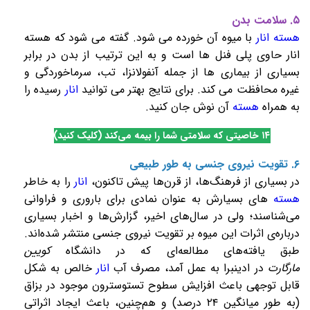
۵. سلامت بدن
هسته انار
با میوه آن خورده می شود. گفته می شود که هسته
انار حاوی پلی فنل ها است و به این ترتیب از بدن در برابر
بسیاری از بیماری ها از جمله آنفولانزا، تب، سرماخوردگی و
غیره محافظت می کند. برای نتایج بهتر می توانید
انار
رسیده را
به همراه
هسته
آن نوش جان کنید.
۱۴ خاصیتی که سلامتی شما را بیمه می‌کند (کلیک کنید)
۶. تقویت نیروی جنسی به طور طبیعی
در بسیاری از فرهنگ‌ها، از قرن‌ها پیش تاکنون،
انار
را به خاطر
هسته
های بسیار
ش به عنوان نمادی برای باروری و فراوانی
می‌شناسند؛ ولی در سال‌های اخیر، گزارش‌ها و اخبار بسیاری
درباره‌ی اثرات این میوه بر تقویت نیروی جنسی منتشر شده‌اند.
طبق یافته‌های مطالعه‌ای که در دانشگاه
کویین
مارگارت
در
ادینبرا
به عمل آمد، مصرف آب
انار
خالص به شکل
قابل توجهی باعث افزایش سطوح
تستوسترون
موجود در بزاق
(به طور میانگین ۲۴ درصد) و هم‌چنین، باعث ایجاد اثراتی