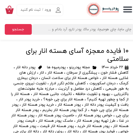
ورود
/
ثبت نام کنید
۰
حساب کاربری من
تغییر گذر واژه
جستجو
سفارشات
۱۰ فایده معجزه‌ آسای هسته انار برای
خروج از حساب کاربری
سلامتی
۲۲ خرداد ۱۴۰۰
مجله پودرینو
،
پودرمیوه ها
پودر دانه انار
،
کاهش فشار خون
،
پیشگیری از سرطان
،
هسته انار
،
انار
،
ارزش های
غذایی هسته انار
،
خواص هسته انار برای سلامت انسان
،
درمان بیماری
کرمک
،
درمان اسکوربوت
،
کاهش علائم تکرر ادرار
،
تقویت نیروی جنسی
به طور طبیعی
،
کاهش درد مفاصل و آرتریت
،
مبارزه علیه عفونت‌های
باکتریایی
،
بهبود و تقویت حافظه
،
تاثیرات جانبی هسته انار
،
هسته انار را
از کجا و چطور تهیه کنیم؟
،
هسته انار برای چی خوبه؟
،
خرید پودر انار
،
بافت و کیفیت پودر دانه انار
،
پودر هسته انار
،
خرید پودر هسته انار
،
پودر
هسته انار برای چی خوبه
،
از کجا پودر هسته انار بخریم
،
پودر هسته انار
برای چی
،
خواص پودر هسته انار
،
خاصیت پودر هسته انار
،
پودر هسته انار
در غذا
،
طرز تهیه پودر هسته انار
،
ماسک پودر هسته انار
،
قیمت پودر
هسته انار
،
پودر هسته انار خرید
،
پودر هسته انار قیمت
،
پودر هسته انار
خواص
،
فواید پودر هسته انار
،
دانه انار
،
روغن دانه انار
،
دانه انار برای چی