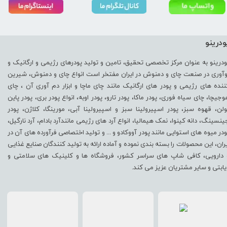
ودرینو
ودرینو به عنوان مرکز تخصصی تحقیق، تامین و تولید پودرهای رژیمی و ارگانیک و
وآوری در صنعت چای و دمنوش در ایران مفتخر است انواع چای و دمنوش، شیرین
ننده های رژیمی و پودر های ارگانیک مانند چای ماچا و ابزار دم آوری آن ، چای
وجیچا، چای سیاه فوری، پودر ماکا، پودر تارو، پودر اوبه، انواع پودر بری، پودر پاین
ولن، قهوه سبز، پودر اسپیرولینا سبز و اسپیرولینا آبی، مورینگا، کلاژن، پودر
ینسینگ، دانه کینوا، نمک هیمالیا، انواع آرد های رژیمی مانندآرد بادام، آرد نارگیل،
ودر میوه های استوایی مانند پودر آووکادو و ... و تولید اختصاصی فرآورده های آن در
یران، این محصولات را بسته بندی نموده و آماده ارائه به تولید کنندگان صنایع غذایی
 دارویی، کافی شاپ های سراسر کشور، فروشگاه ها و کلینیک های سلامتی و
یابتی و سایر مشتریان عزیز می کند.