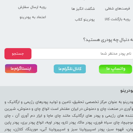
رویه ارسال سفارش
فرصت‌های شغلی
شگفت انگیز ها
اعتماد به پودرینو
رویه بازگشت کالا
پودرینو کلاب
ه دنبال چه پودری هستید؟
جستجو
ودرینو
ودرینو به عنوان مرکز تخصصی تحقیق، تامین و تولید پودرهای رژیمی و ارگانیک و
وآوری در صنعت چای و دمنوش در ایران مفتخر است انواع چای و دمنوش، شیرین
ننده های رژیمی و پودر های ارگانیک مانند چای ماچا و ابزار دم آوری آن ، چای
وجیچا، چای سیاه فوری، پودر ماکا، پودر تارو، پودر اوبه، انواع پودر بری، پودر پاین
ولن، قهوه سبز، پودر اسپیرولینا سبز و اسپیرولینا آبی، مورینگا، کلاژن، پودر