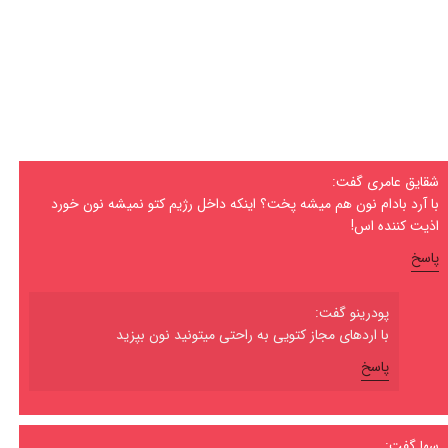
شقایق عامری گفت:
با آرد بادام نون هم میشه پخت؟ اینکه داخل رژیم کتو نمیشه نون خورد
اذیت کننده اس!
پاسخ
پودرینو گفت:
با اردهای مجاز کتویی به راحتی میتونید نون بپزید
پاسخ
سها گفت: