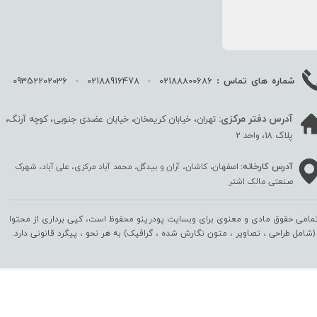
02188800686 - 02188916478 - 09352202036
شماره های تماس :
آدرس دفتر مرکزی:
تهران، خیابان کریمخان، خیابان عضدی جنوبی، کوچه آرنگ،
پلاک 18، واحد 2
آدرس کارخانه:
اصفهان، کاشان، آران و بیدگل، محمد آباد مرکزی، علی آباد، شهرک
صنعتی مالک اشتر
مامی حقوق مادی و معنوی برای وبسایت پودرینو محفوظ است، کپی برداری از محتوا
(شامل طراحی ، تصاویر ، متون نگارش شده ، گرافیک) به هر نحو ،‌ پیگرد قانونی دارد.