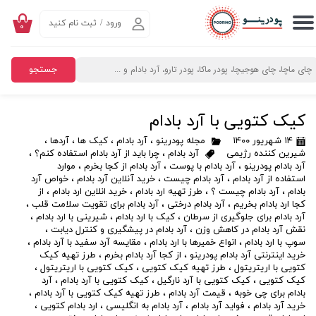
ورود
/
ثبت نام کنید
۰
حساب کاربری من
تغییر گذر واژه
جستجو
سفارشات
کیک کتویی با آرد بادام
خروج از حساب کاربری
۱۴ شهریور ۱۴۰۰
مجله پودرینو
،
آرد بادام
،
کیک ها
،
آردها
،
شیرین کننده رژیمی
آرد بادام
،
چرا باید از آرد بادام استفاده کنم؟
،
آرد بادام پودرینو
،
آرد بادام با پوست
،
آرد بادام از کجا بخرم
،
موارد
استفاده از آرد بادام
،
آرد بادام چیست
،
خرید آنلاین آرد بادام
،
خواص آرد
بادام
،
آرد بادام چیست ؟
،
طرز تهیه ارد بادام
،
خرید انلاین ارد بادام
،
از
کجا ارد بادام بخریم
،
آرد بادام درختی
،
آرد بادام برای تقویت سلامت قلب
،
آرد بادام برای جلوگیری از سرطان
،
کیک با ارد بادام
،
شیرینی با ارد بادام
،
نقش آرد بادام در کاهش وزن
،
آرد بادام در پیشگیری و کنترل دیابت
،
سوپ با ارد بادام
،
انواع خمیرها با ارد بادام
،
مقایسه آرد سفید با آرد بادام
،
خرید اینترنتی آرد بادام پودرینو
،
از کجا آرد بادام بخرم
،
طرز تهیه کیک
کتویی با اریتریتول
،
طرز تهیه کیک کتویی
،
کیک کتویی با اریتریتول
،
کیک کتویی
،
کیک کتویی با آرد نارگیل
،
کیک کتویی با آرد بادام
،
آرد
بادام برای چی خوبه
،
قیمت آرد بادام
،
طرز تهیه کیک کتویی با آرد بادام
،
خرید آرد بادام
،
فواید آرد بادام
،
آرد بادام به انگلیسی
،
ارد بادام کتویی
،