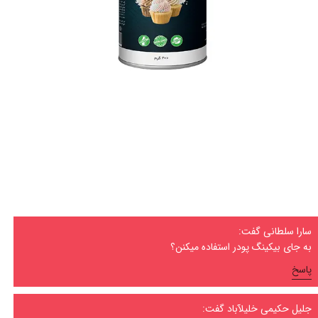
سارا سلطانی گفت:
به جای بیکینگ پودر استفاده میکنن؟
پاسخ
جلیل حکیمی خلیلآباد گفت: