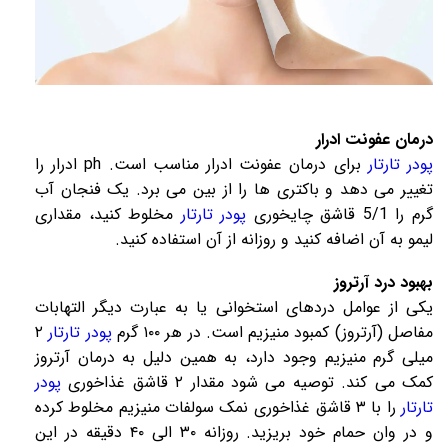
درمان عفونت ادرار
پودر تارتار
برای درمان عفونت ادرار مناسب است. ph ادرار را
تغییر می دهد و باکتری ها را از بین می برد. یک فنجان آب
گرم را 5/1 قاشق چایخوری
پودر تارتار
مخلوط کنید، مقداری
لیمو به آن اضافه کنید و روزانه از آن استفاده کنید.
بهبود درد آرتروز
یکی از عوامل دردهای استخوانی یا به عبارت دیگر التهابات
مفاصل (آرتروز) کمبود منیزیم است. در هر ۱۰۰ گرم
پودر تارتار
۲
میلی گرم منیزیم وجود دارد، به همین دلیل به درمان آرتروز
کمک می کند. توصیه می شود مقدار ۲ قاشق غذاخوری
پودر
تارتار
را با ۳ قاشق غذاخوری نمک سولفات منیزیم مخلوط کرده
و در وان حمام خود بریزید. روزانه ۳۰ الی ۴۰ دقیقه در این