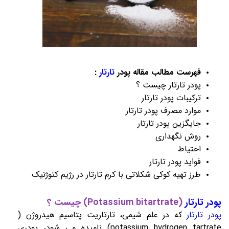
فهرست مطالب مقاله پودر
تارتار
:
پودر تارتار
چیست ؟
ترکیبات
پودر تارتار
موارد مصرف
پودر تارتار
جایگزین
پودر تارتار
روش نگهداری
احتیاط
فواید پودر
تارتار
طرز تهیه کوکی شکلاتی با کرم
تارتار
در رژیم کتوژنیک
پودر تارتار
(Potassium bitartrate) چیست ؟
پودر تارتار
که در علم شیمی، تارتاریت پتاسیم هیدروژن (
potassium hydrogen tartrate) نامیده می شود، پودری