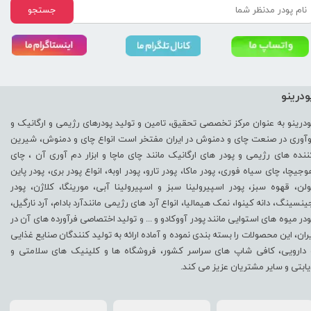
جستجو
ودرینو
ودرینو به عنوان مرکز تخصصی تحقیق، تامین و تولید پودرهای رژیمی و ارگانیک و
وآوری در صنعت چای و دمنوش در ایران مفتخر است انواع چای و دمنوش، شیرین
ننده های رژیمی و پودر های ارگانیک مانند چای ماچا و ابزار دم آوری آن ، چای
وجیچا، چای سیاه فوری، پودر ماکا، پودر تارو، پودر اوبه، انواع پودر بری، پودر پاین
ولن، قهوه سبز، پودر اسپیرولینا سبز و اسپیرولینا آبی، مورینگا، کلاژن، پودر
ینسینگ، دانه کینوا، نمک هیمالیا، انواع آرد های رژیمی مانندآرد بادام، آرد نارگیل،
ودر میوه های استوایی مانند پودر آووکادو و ... و تولید اختصاصی فرآورده های آن در
یران، این محصولات را بسته بندی نموده و آماده ارائه به تولید کنندگان صنایع غذایی
 دارویی، کافی شاپ های سراسر کشور، فروشگاه ها و کلینیک های سلامتی و
یابتی و سایر مشتریان عزیز می کند.