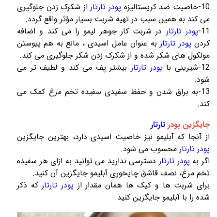
10-خاصیت ضد کریستالیزه
پودر تارتار
از شکرک زدن جلوگیری
می کند به همین سبب در تهیه شربت بسیار مؤثر واقع گردد.
11-
پودر تارتار
در شربت کار جوهر لیمو را می کند و اضافه
کردن
پودر تارتار
به عنوان عامل اسیدی ، مانع به هم پیوستن
مولکول های شکر شده و از شکرک زدن شکر جلوگیری می کند.
12-شیرینی با
پودر تارتار
بیشتر پف می کند و لطیف تر می
شود.
13-به براق شدن و حفظ سفیدی سفیده تخم مرغ کمک می
کند.
جایگزین پودر 
تارتار
از آنجا که آبلیمو نیز خاصیت اسیدی دارد، بهترین جایگزین
پودر تارتار
محسوب می شود.
اگر به
پودر تارتار
دسترسی ندارید می توانید به ازای هر سفیده
تخم مرغ، نصف قاشق چایخوری آبلیمو جایگزین آن کنید.
برای شربت ها و کیک ها همان مقدار از
پودر تارتار
که ذکر
شده را با آبلیمو جایگزین کنید.