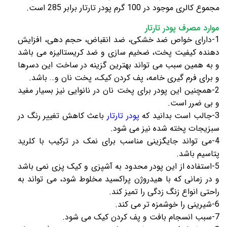
مجموع کالری موجود در 100 گرم پودر تارتار برابر 285 است.
موارد مصرف
پودر تارتار
1-دارای خواص ضد خشکی، ضد انقباض، حجم دهی، افزایش
دهنده کیفیت پخت، ضخیم سازی و ضد کریستالیزه می باشد
و به همین سبب می تواند بهترین گزینه در ساخت این دسرها
و برای فرم گیری خامه، پف کردن کیک، پخت نان و… باشد.
2-همچنین این پودر برای پخت نان در نانوایی نیز بسیار مفید
و بی ضرر است.
3-جالب است بدانید که
پودر تارتار
باعث کاهش تغییر رنگ در
سبزیجات پخته شده نیز می شود.
4-می تواند جایگزینی مناسب برای نمک در ترکیب با کلرید
پتاسیم باشد.
5-استفاده از این پودر محدود به آشپزی و کیک پزی نمی باشد
و در زمانی که با هیدروژن پراکسید مخلوط شود، می تواند به
راحتی انواع زنگ زدگی را تمیز کند.
6-شیرینی را خوشمزه تر می کند.
7-سبب انسجام بافت و پف کردن کیک می شود.