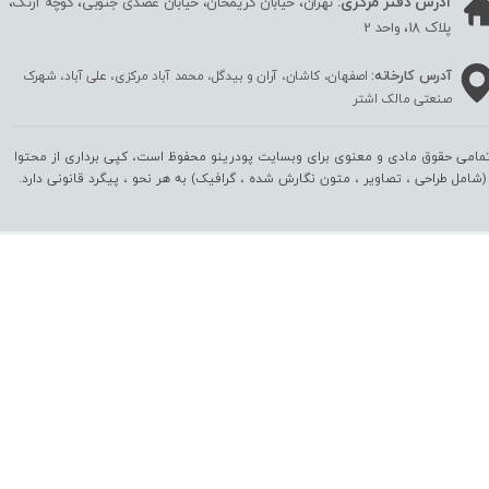
آدرس دفتر مرکزی:
تهران، خیابان کریمخان، خیابان عضدی جنوبی، کوچه آرنگ،
پلاک 18، واحد 2
آدرس کارخانه:
اصفهان، کاشان، آران و بیدگل، محمد آباد مرکزی، علی آباد، شهرک
صنعتی مالک اشتر
مامی حقوق مادی و معنوی برای وبسایت پودرینو محفوظ است، کپی برداری از محتوا
(شامل طراحی ، تصاویر ، متون نگارش شده ، گرافیک) به هر نحو ،‌ پیگرد قانونی دارد.