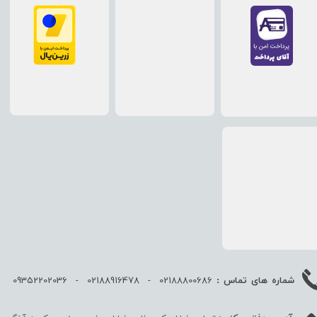
02188800686 - 02188916478 - 09352202036
شماره های تماس :