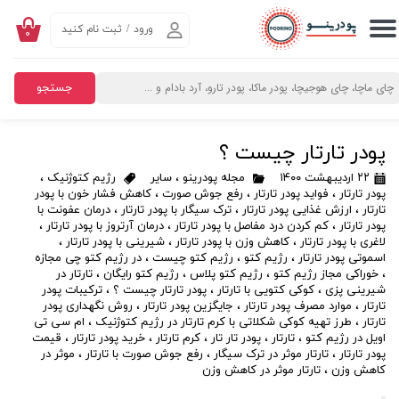
ورود
/
ثبت نام کنید
۰
حساب کاربری من
تغییر گذر واژه
جستجو
سفارشات
پودر تارتار چیست ؟
خروج از حساب کاربری
۲۲ اردیبهشت ۱۴۰۰
مجله پودرینو
،
سایر
رژیم کتوژنیک
،
پودر تارتار
،
فواید پودر تارتار
،
رفع جوش صورت
،
کاهش فشار خون با پودر
تارتار
،
ارزش غذایی پودر تارتار
،
ترک سیگار با پودر تارتار
،
درمان عفونت با
پودر تارتار
،
کم کردن درد مفاصل با پودر تارتار
،
درمان آرتروز با پودر تارتار
،
لاغری با پودر تارتار
،
کاهش وزن با پودر تارتار
،
شیرینی با پودر تارتار
،
اسموتی پودر تارتار
،
رژیم کتو
،
رژیم کتو چیست
،
در رژیم کتو چی مجازه
،
خوراکی مجاز رژیم کتو
،
رژیم کتو پلاس
،
رژیم کتو رایگان
،
تارتار در
شیرینی پزی
،
کوکی کتویی با تارتار
،
پودر تارتار چیست ؟
،
ترکیبات پودر
تارتار
،
موارد مصرف پودر تارتار
،
جایگزین پودر تارتار
،
روش نگهداری پودر
تارتار
،
طرز تهیه کوکی شکلاتی با کرم تارتار در رژیم کتوژنیک
،
ام سی تی
اویل در رژیم کتو
،
تارتار
،
پودر تار تار
،
کرم تارتار
،
خرید پودر تارتار
،
قیمت
پودر تارتار
،
تارتار موثر در ترک سیگار
،
رفع جوش صورت با تارتار
،
موثر در
کاهش وزن
،
تارتار موثر در کاهش وزن