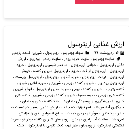
ارزش غذایی اریتریتول
۱۶ اردیبهشت ۹۹
مجله پودرینو
،
اریتریتول
،
شیرین کننده رژیمی
سایت پودرینو
،
سایت خرید پودر
،
سایت رسمی پودرینو
،
ارزش
غذایی اریتریتول
،
خواص اریتریتول
،
ساختار شیمیایی اریتریتول
،
خرید
اریتریتول
،
اریتریتول از کجا بخریم
،
اریتریتول شیرین کننده
،
فروش
اریتریتول
،
قیمت اریتریتول
،
خرید آنلاین اریتریتول
،
اریتریتول چیست
،
اریتریتول پودرینو
،
شیرین کننده رژیمی
،
شیرینی
،
خرید انلاین شیرین
کننده رژیمی
،
شیرین کننده طبیعی
،
خرید انلاین اریتریتول
،
انواع شیرین
کننده های رژیمی
،
نحوه مصرف شیرین کننده رژیمی
،
شیرین کننده های
کالری زا
،
پیشگیری از پوسیدگی دندان‌ها
،
خنک‌کننده دهان و دندان
،
جایگزین آدامس‌ها
،
طعم فوق‌العاده جذاب
،
ارزش غذایی بسیار کم نسبت به
سایر مواد قندی
،
موثر در درمان دیابت
،
سطح انسولین بدن را افزایش
نمی‌دهد
،
فعالیت آب پایین در بدن
،
پودر های شیرین کننده پودرینو
،
خرید
اینترنتی اریتریتول از پودرینو
،
طرز تهیه کیک کتویی با اریتریتول
،
کیک