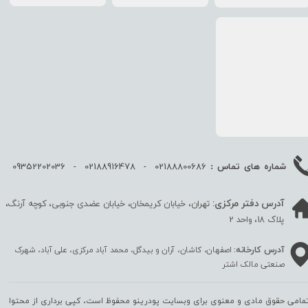
02188800686 - 02188916478 - 09352202036
شماره های تماس :
آدرس دفتر مرکزی:
تهران، خیابان کریمخان، خیابان عضدی جنوبی، کوچه آرنگ،
پلاک 18، واحد 2
آدرس کارخانه:
اصفهان، کاشان، آران و بیدگل، محمد آباد مرکزی، علی آباد، شهرک
صنعتی مالک اشتر
مامی حقوق مادی و معنوی برای وبسایت پودرینو محفوظ است، کپی برداری از محتوا