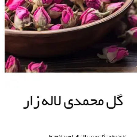
تفاوت غنچه گل محمدی لاله زار با سایر غنچه ها