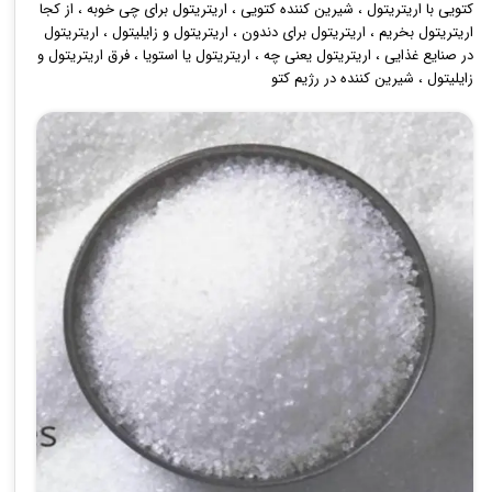
کتویی با اریتریتول
،
شیرین کننده کتویی
،
اریتریتول برای چی خوبه
،
از کجا
اریتریتول بخریم
،
اریتریتول برای دندون
،
اریتریتول و زایلیتول
،
اریتریتول
در صنایع غذایی
،
اریتریتول یعنی چه
،
اریتریتول یا استویا
،
فرق اریتریتول و
زایلیتول
،
شیرین کننده در رژیم کتو