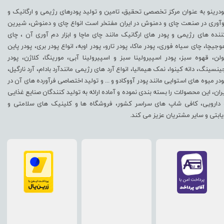
ودرینو به عنوان مرکز تخصصی تحقیق، تامین و تولید پودرهای رژیمی و ارگانیک و
وآوری در صنعت چای و دمنوش در ایران مفتخر است انواع چای و دمنوش، شیرین
ننده های رژیمی و پودر های ارگانیک مانند چای ماچا و ابزار دم آوری آن ، چای
وجیچا، چای سیاه فوری، پودر ماکا، پودر تارو، پودر اوبه، انواع پودر بری، پودر پاین
ولن، قهوه سبز، پودر اسپیرولینا سبز و اسپیرولینا آبی، مورینگا، کلاژن، پودر
ینسینگ، دانه کینوا، نمک هیمالیا، انواع آرد های رژیمی مانندآرد بادام، آرد نارگیل،
ودر میوه های استوایی مانند پودر آووکادو و ... و تولید اختصاصی فرآورده های آن در
یران، این محصولات را بسته بندی نموده و آماده ارائه به تولید کنندگان صنایع غذایی
 دارویی، کافی شاپ های سراسر کشور، فروشگاه ها و کلینیک های سلامتی و
یابتی و سایر مشتریان عزیز می کند.