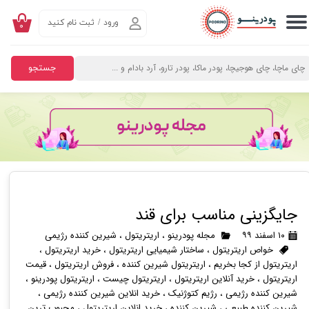
ورود
/
ثبت نام کنید
۰
حساب کاربری من
تغییر گذر واژه
جستجو
سفارشات
خروج از حساب کاربری
جایگزینی مناسب برای قند
۱۰ اسفند ۹۹
مجله پودرینو
،
اریتریتول
،
شیرین کننده رژیمی
خواص اریتریتول
،
ساختار شیمیایی اریتریتول
،
خرید اریتریتول
،
اریتریتول از کجا بخریم
،
اریتریتول شیرین کننده
،
فروش اریتریتول
،
قیمت
اریتریتول
،
خرید آنلاین اریتریتول
،
اریتریتول چیست
،
اریتریتول پودرینو
،
شیرین کننده رژیمی
،
رژیم کتوژنیک
،
خرید انلاین شیرین کننده رژیمی
،
شیرین کننده طبیعی
،
شیرین کننده
،
خرید انلاین اریتریتول
،
محبوب ترین