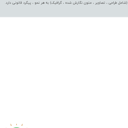
(شامل طراحی ، تصاویر ، متون نگارش شده ، گرافیک) به هر نحو ،‌ پیگرد قانونی دارد.